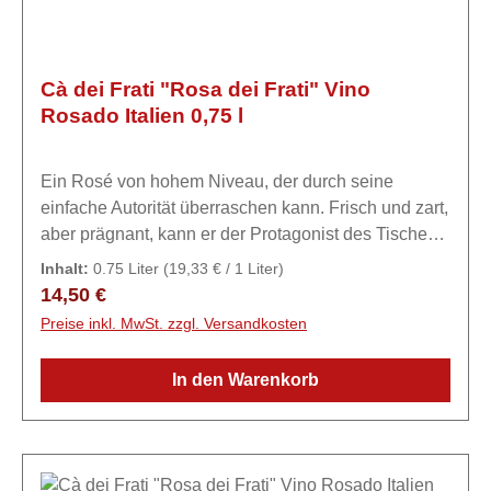
Cà dei Frati "Rosa dei Frati" Vino
Rosado Italien 0,75 l
Ein Rosé von hohem Niveau, der durch seine
einfache Autorität überraschen kann. Frisch und zart,
aber prägnant, kann er der Protagonist des Tisches
sein. Die Leichtigkeit des Trinkens lädt mit
Inhalt:
0.75 Liter
(19,33 € / 1 Liter)
Unbeschwertheit zum nächsten Glas
Regulärer Preis:
14,50 €
ein.ExpertiseCà dei Frati - Haus der Mönche Das
Preise inkl. MwSt. zzgl. Versandkosten
Unternehmen Ca 'dei Frati ist seit 1782 bekannt, wie
aus einem Dokument hervorgeht, das sich auf „ein
In den Warenkorb
Haus mit einem Keller in Lugana im Sermion-Gebiet,
das als Ort der Brüder bezeichnet wird“, bezieht. In
vierter Generation führen die drei Geschwister Igino,
Gian Franco und Anna Maria am südlichen