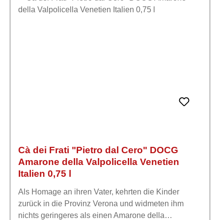
südlichen Gardasee mit der gleichen Leidenschaft
und Respekt vor dem Rohstoff und der Natur das
Weingut wie ihre Vorfahren. Die Trauben jedes
Weinbergs werden separat vinifiziert, um eine
klarere Vorstellung von den Ausdrucksformen
unseres "Terroirs" zu haben.Die Verarbeitung erfolgt
mit größtem Respekt vor dem Rohstoff durch eine
innovative Technik, die im Laufe der Jahre verfeinert
wurde und es ermöglicht, intakte und langlebige
Weine zu erhalten.
Cà dei Frati "Pietro dal Cero" DOCG
Amarone della Valpolicella Venetien
Italien 0,75 l
Als Homage an ihren Vater, kehrten die Kinder
zurück in die Provinz Verona und widmeten ihm
nichts geringeres als einen Amarone della