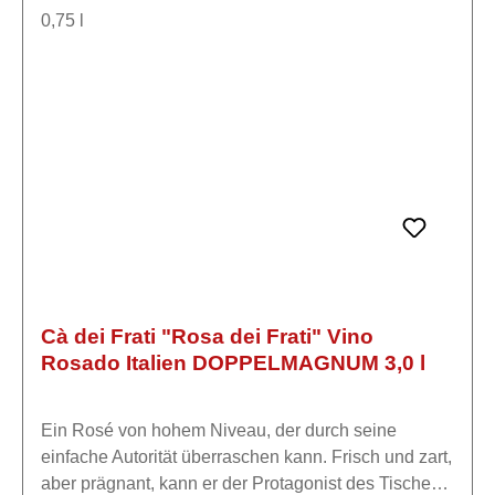
Gardasee mit der gleichen Leidenschaft und
Respekt vor dem Rohstoff und der Natur das
Weingut wie ihre Vorfahren. Die Trauben jedes
Weinbergs werden separat vinifiziert, um eine
klarere Vorstellung von den Ausdrucksformen
unseres "Terroirs" zu haben.Die Verarbeitung erfolgt
mit größtem Respekt vor dem Rohstoff durch eine
innovative Technik, die im Laufe der Jahre verfeinert
wurde und es ermöglicht, intakte und langlebige
Weine zu erhalten.
Cà dei Frati "Rosa dei Frati" Vino
Rosado Italien DOPPELMAGNUM 3,0 l
Ein Rosé von hohem Niveau, der durch seine
einfache Autorität überraschen kann. Frisch und zart,
aber prägnant, kann er der Protagonist des Tisches