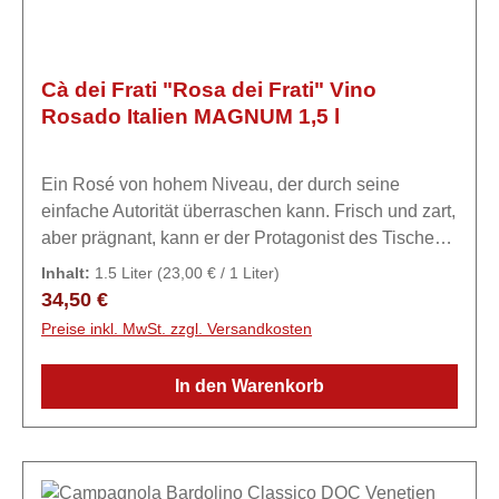
Cà dei Frati "Rosa dei Frati" Vino
Rosado Italien MAGNUM 1,5 l
Ein Rosé von hohem Niveau, der durch seine
einfache Autorität überraschen kann. Frisch und zart,
aber prägnant, kann er der Protagonist des Tisches
sein. Die Leichtigkeit des Trinkens lädt mit
Inhalt:
1.5 Liter
(23,00 € / 1 Liter)
Unbeschwertheit zum nächsten Glas
Regulärer Preis:
34,50 €
ein.ExpertiseCà dei Frati - Haus der Mönche Das
Preise inkl. MwSt. zzgl. Versandkosten
Unternehmen Ca 'dei Frati ist seit 1782 bekannt, wie
aus einem Dokument hervorgeht, das sich auf „ein
In den Warenkorb
Haus mit einem Keller in Lugana im Sermion-Gebiet,
das als Ort der Brüder bezeichnet wird“, bezieht. In
vierter Generation führen die drei Geschwister Igino,
Gian Franco und Anna Maria am südlichen