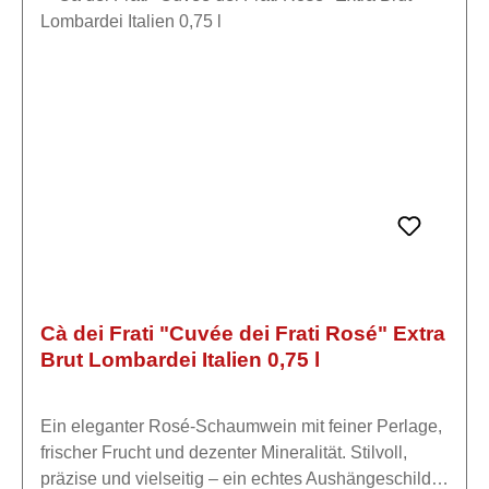
südlichen Gardasee mit der gleichen Leidenschaft
und Respekt vor dem Rohstoff und der Natur das
Weingut wie ihre Vorfahren. Die Trauben jedes
Weinbergs werden separat vinifiziert, um eine
klarere Vorstellung von den Ausdrucksformen
unseres "Terroirs" zu haben.Die Verarbeitung erfolgt
mit größtem Respekt vor dem Rohstoff durch eine
innovative Technik, die im Laufe der Jahre verfeinert
wurde und es ermöglicht, intakte und langlebige
Weine zu erhalten.
Cà dei Frati "Cuvée dei Frati Rosé" Extra
Brut Lombardei Italien 0,75 l
Ein eleganter Rosé-Schaumwein mit feiner Perlage,
frischer Frucht und dezenter Mineralität. Stilvoll,
präzise und vielseitig – ein echtes Aushängeschild