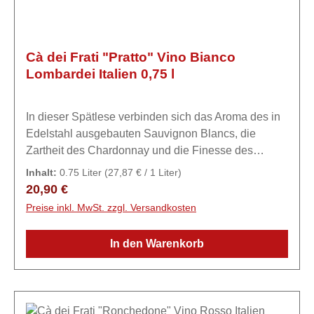
Cà dei Frati "Pratto" Vino Bianco
Lombardei Italien 0,75 l
In dieser Spätlese verbinden sich das Aroma des in
Edelstahl ausgebauten Sauvignon Blancs, die
Zartheit des Chardonnay und die Finesse des
Turbiana in perfekter Harmonie zu einem Wein der
Inhalt:
0.75 Liter
(27,87 € / 1 Liter)
Spitzenklasse.ExpertiseCà dei Frati - Haus der
Regulärer Preis:
20,90 €
Mönche Das Unternehmen Ca 'dei Frati ist seit 1782
Preise inkl. MwSt. zzgl. Versandkosten
bekannt, wie aus einem Dokument hervorgeht, das
sich auf „ein Haus mit einem Keller in Lugana im
In den Warenkorb
Sermion-Gebiet, das als Ort der Brüder bezeichnet
wird“, bezieht. In vierter Generation führen die drei
Geschwister Igino, Gian Franco und Anna Maria am
südlichen Gardasee mit der gleichen Leidenschaft