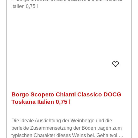
Classico-Gebiet und bietet seinen Gästen einmalige
Erlebnisse. Der Borgonero ist eine sorgfältig
komponierte Cuvée aus Sangiovese und
internationalen Rebsorten (typischerweise Cabernet
Sauvignon und Merlot). Der Ausbau erfolgt teilweise
im Holzfass, was dem Wein zusätzliche Struktur,
Tiefe und elegante Würze verleiht, ohne die Frucht
zu überdecken.
Borgo Scopeto Chianti Classico DOCG
Toskana Italien 0,75 l
Die ideale Ausrichtung der Weinberge und die
perfekte Zusammensetzung der Böden tragen zum
typischen Charakter dieses Weins bei. Gehaltvoll