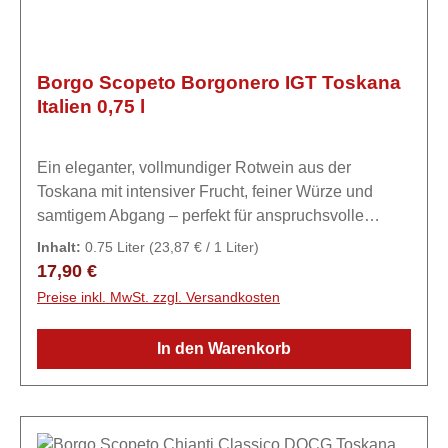
Borgo Scopeto Borgonero IGT Toskana
Italien 0,75 l
Ein eleganter, vollmundiger Rotwein aus der
Toskana mit intensiver Frucht, feiner Würze und
samtigem Abgang – perfekt für anspruchsvolle
Genießer und mediterrane Küche.ExpertiseDie
Inhalt:
0.75 Liter
(23,87 € / 1 Liter)
Weinberge von Borgo Scopeto umfassen 70 Hektar,
Regulärer Preis:
17,90 €
davon 40 Hektar Chianti Classico. Die Weinberge
Preise inkl. MwSt. zzgl. Versandkosten
des Unternehmens liegen auf einer Höhe zwischen
350 und 420 Metern über dem Meeresspiegel, die
In den Warenkorb
Böden sind typisch für das Chianti-Gebiet. Nach
sorgfältig erhaltenden Restaurierungsarbeiten ist
heute Borgo Scopeto zu einem Relais geworden. Es
zählt zu den exklusivsten Aufenthaltsorten im Chianti