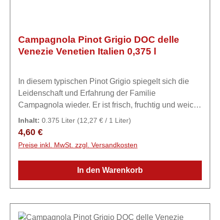
Campagnola Pinot Grigio DOC delle
Venezie Venetien Italien 0,375 l
In diesem typischen Pinot Grigio spiegelt sich die
Leidenschaft und Erfahrung der Familie
Campagnola wieder. Er ist frisch, fruchtig und weich
am Gaumen mit einem blumigen Bouquet. Jung
Inhalt:
0.375 Liter
(12,27 € / 1 Liter)
getrunken ist ein ein toller Allrounder zu vielen
Regulärer Preis:
4,60 €
Gelegenheiten.ExpertiseEine Liebesgeschichte zum
Preise inkl. MwSt. zzgl. Versandkosten
Wein Die Kunst der Weinherstellung der Familie
Campagnola ist bereits in der fünften Generation
In den Warenkorb
angekommen: eine Leidenschaft, die vom Vater an
den Sohn weitergegeben wurde. Das Unternehmen
hat seinen Sitz in Marano di Valpolicella, wo es die
Trauben produziert und vinifiziert, sowohl von