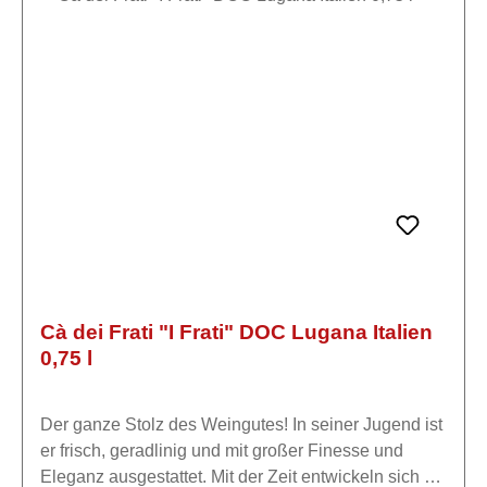
südlichen Gardasee mit der gleichen Leidenschaft
und Respekt vor dem Rohstoff und der Natur das
Weingut wie ihre Vorfahren. Die Trauben jedes
Weinbergs werden separat vinifiziert, um eine
klarere Vorstellung von den Ausdrucksformen
unseres "Terroirs" zu haben.Die Verarbeitung erfolgt
mit größtem Respekt vor dem Rohstoff durch eine
innovative Technik, die im Laufe der Jahre verfeinert
wurde und es ermöglicht, intakte und langlebige
Weine zu erhalten.
Cà dei Frati "I Frati" DOC Lugana Italien
0,75 l
Der ganze Stolz des Weingutes! In seiner Jugend ist
er frisch, geradlinig und mit großer Finesse und
Eleganz ausgestattet. Mit der Zeit entwickeln sich mit