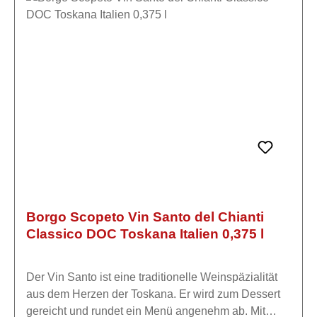
Südosten ausgerichtet. Die Reben, die auf
lehmigem, deutlich steinigem Boden ruhen, sind
überwiegend Sangiovese (90 %), Syrah und
Canaiolo (10 %). Der Sangiovese aus Vigna
Misciano wird aufgrund seiner Besonderheit zur
Herstellung des Chianti Classico Riserva Vigna
Misciano verwendet.
Borgo Scopeto Vin Santo del Chianti
Classico DOC Toskana Italien 0,375 l
Der Vin Santo ist eine traditionelle Weinspäzialität
aus dem Herzen der Toskana. Er wird zum Dessert
gereicht und rundet ein Menü angenehm ab. Mit