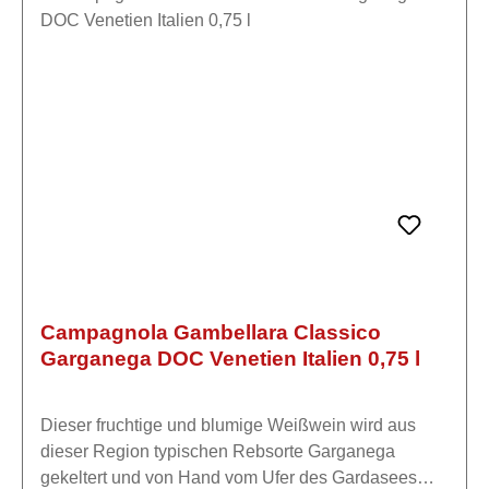
geeigneten eigenen Grundstücken als auch von
historischen Lieferanten, die noch in den 1950er
Jahren von Großvater Luigi engagiert wurden. Heute
verfolgt das Weingut Campagnola die
Bewirtschaftung der Weinberge, wählt die Trauben
aus und arbeitet aktiv mit über 50 Winzern aus den
am besten geeigneten Weinbergen der Gemeinde
Marano di Valpolicella auf einer Fläche von etwa 80
Hektar zusammen. Eine vereinte Familie, ein
kompetentes Team, eine leidenschaftliche Gruppe.
Campagnola Gambellara Classico
Garganega DOC Venetien Italien 0,75 l
Dieser fruchtige und blumige Weißwein wird aus
dieser Region typischen Rebsorte Garganega
gekeltert und von Hand vom Ufer des Gardasees