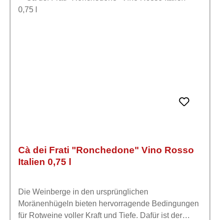
und Respekt vor dem Rohstoff und der Natur das
Weingut wie ihre Vorfahren. Die Trauben jedes
Weinbergs werden separat vinifiziert, um eine
klarere Vorstellung von den Ausdrucksformen
unseres "Terroirs" zu haben.Die Verarbeitung erfolgt
mit größtem Respekt vor dem Rohstoff durch eine
innovative Technik, die im Laufe der Jahre verfeinert
wurde und es ermöglicht, intakte und langlebige
Weine zu erhalten.
Cà dei Frati "Ronchedone" Vino Rosso
Italien 0,75 l
Die Weinberge in den ursprünglichen
Moränenhügeln bieten hervorragende Bedingungen
für Rotweine voller Kraft und Tiefe. Dafür ist der