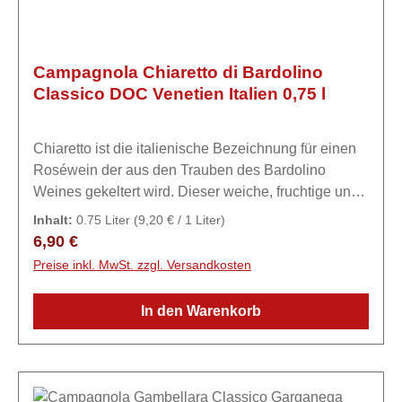
leidenschaftliche Gruppe.
Campagnola Chiaretto di Bardolino
Classico DOC Venetien Italien 0,75 l
Chiaretto ist die italienische Bezeichnung für einen
Roséwein der aus den Trauben des Bardolino
Weines gekeltert wird. Dieser weiche, fruchtige und
zarte Rosé wird am wunderschönen Ufer des
Inhalt:
0.75 Liter
(9,20 € / 1 Liter)
Gardasees von Hand gelesen. Am Besten wird er
Regulärer Preis:
6,90 €
jung getrunken.ExpertiseEine Liebesgeschichte zum
Preise inkl. MwSt. zzgl. Versandkosten
Wein Die Kunst der Weinherstellung der Familie
Campagnola ist bereits in der fünften Generation
In den Warenkorb
angekommen: eine Leidenschaft, die vom Vater an
den Sohn weitergegeben wurde. Das Unternehmen
hat seinen Sitz in Marano di Valpolicella, wo es die
Trauben produziert und vinifiziert, sowohl von