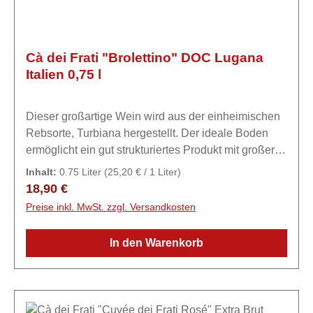
Cà dei Frati "Brolettino" DOC Lugana
Italien 0,75 l
Dieser großartige Wein wird aus der einheimischen
Rebsorte, Turbiana hergestellt. Der ideale Boden
ermöglicht ein gut strukturiertes Produkt mit großer
Komplexität und Alterungsfähigkeit. Ausbau 7-8
Inhalt:
0.75 Liter
(25,20 € / 1 Liter)
Monate im Barriquefass, 3 Monate
Regulärer Preis:
18,90 €
Flaschenreifung.ExpertiseCà dei Frati - Haus der
Preise inkl. MwSt. zzgl. Versandkosten
Mönche Das Unternehmen Ca 'dei Frati ist seit 1782
bekannt, wie aus einem Dokument hervorgeht, das
In den Warenkorb
sich auf „ein Haus mit einem Keller in Lugana im
Sermion-Gebiet, das als Ort der Brüder bezeichnet
wird“, bezieht. In vierter Generation führen die drei
Geschwister Igino, Gian Franco und Anna Maria am