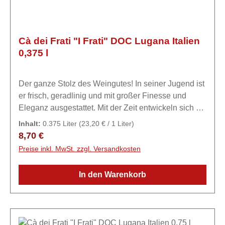
Antioxidationsmittel (L-Ascorbinsäure). Abgefüllt
unter Schutzatmosphäre.
Cà dei Frati "I Frati" DOC Lugana Italien
0,375 l
Der ganze Stolz des Weingutes! In seiner Jugend ist
er frisch, geradlinig und mit großer Finesse und
Eleganz ausgestattet. Mit der Zeit entwickeln sich mit
großer Entschlossenheit mineralische Noten und
Inhalt:
0.375 Liter
(23,20 € / 1 Liter)
eine Komplexität, die den ganzen Gaumen
Regulärer Preis:
8,70 €
umhüllen.ExpertiseCà dei Frati - Haus der Mönche
Preise inkl. MwSt. zzgl. Versandkosten
Das Unternehmen Ca 'dei Frati ist seit 1782 bekannt,
wie aus einem Dokument hervorgeht, das sich auf
In den Warenkorb
„ein Haus mit einem Keller in Lugana im Sermion-
Gebiet, das als Ort der Brüder bezeichnet wird“,
bezieht. In vierter Generation führen die drei
Geschwister Igino, Gian Franco und Anna Maria am