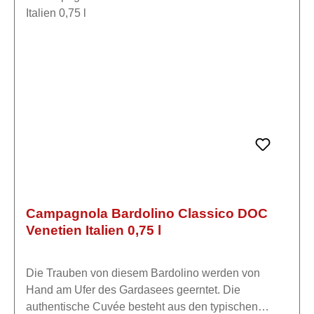
Gardasee mit der gleichen Leidenschaft und
Respekt vor dem Rohstoff und der Natur das
Weingut wie ihre Vorfahren. Die Trauben jedes
Weinbergs werden separat vinifiziert, um eine
klarere Vorstellung von den Ausdrucksformen
unseres "Terroirs" zu haben.Die Verarbeitung erfolgt
mit größtem Respekt vor dem Rohstoff durch eine
innovative Technik, die im Laufe der Jahre verfeinert
wurde und es ermöglicht, intakte und langlebige
Weine zu erhalten.
Campagnola Bardolino Classico DOC
Venetien Italien 0,75 l
Die Trauben von diesem Bardolino werden von
Hand am Ufer des Gardasees geerntet. Die
authentische Cuvée besteht aus den typischen