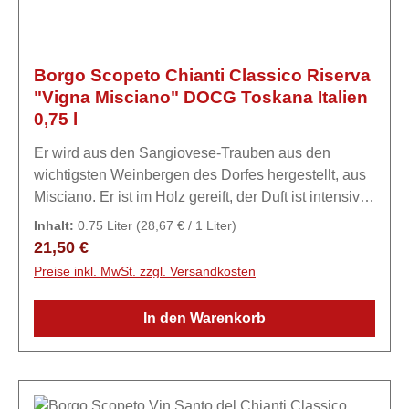
Borgo Scopeto Chianti Classico Riserva
"Vigna Misciano" DOCG Toskana Italien
0,75 l
Er wird aus den Sangiovese-Trauben aus den
wichtigsten Weinbergen des Dorfes hergestellt, aus
Misciano. Er ist im Holz gereift, der Duft ist intensiv,
fein und elegant. Am Gaumen ist er gut strukturiert,
Inhalt:
0.75 Liter
(28,67 € / 1 Liter)
harmonisch mit einer großen Weichheit im
Regulärer Preis:
21,50 €
Abgang.ExpertiseMisciano, eine kleine Stadt, die im
Preise inkl. MwSt. zzgl. Versandkosten
15. Jahrhundert verlassen wurde, ist heute
Namensgeberin für den Chianti Classico Riserva.
In den Warenkorb
Unter den verschiedenen Weinbergen von Borgo
Scopeto verdient Vigna Misciano besondere
Aufmerksamkeit. Sie liegen auf mehr als 400 Metern
Höhe über dem Meeresspiegel und sind nach