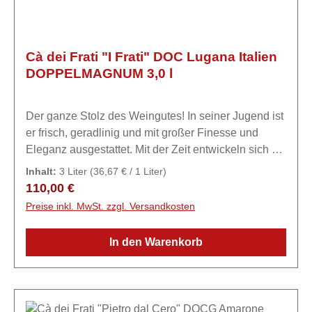
Cà dei Frati "I Frati" DOC Lugana Italien
DOPPELMAGNUM 3,0 l
Der ganze Stolz des Weingutes! In seiner Jugend ist
er frisch, geradlinig und mit großer Finesse und
Eleganz ausgestattet. Mit der Zeit entwickeln sich mit
großer Entschlossenheit mineralische Noten und
Inhalt:
3 Liter
(36,67 € / 1 Liter)
eine Komplexität, die den ganzen Gaumen
Regulärer Preis:
110,00 €
umhüllen.ExpertiseCà dei Frati - Haus der Mönche
Preise inkl. MwSt. zzgl. Versandkosten
Das Unternehmen Ca 'dei Frati ist seit 1782 bekannt,
wie aus einem Dokument hervorgeht, das sich auf
In den Warenkorb
„ein Haus mit einem Keller in Lugana im Sermion-
Gebiet, das als Ort der Brüder bezeichnet wird“,
bezieht. In vierter Generation führen die drei
Geschwister Igino, Gian Franco und Anna Maria am