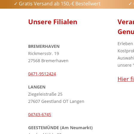
✓ Gratis Versand ab 150,-€ Bestellwert
✓ 
Unsere Filialen
Vera
Genu
Erleben
BREMERHAVEN
Kostpro
Rickmersstr. 19
Auswahl
27568 Bremerhaven
unsere 
0471-9512424
Hier f
LANGEN
Ziegeleistraße 25
27607 Geestland OT Langen
04743-6745
GEESTEMÜNDE (Am Neumarkt)