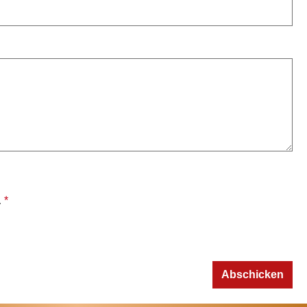
.
*
Abschicken