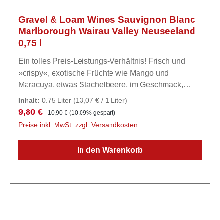
Gravel & Loam Wines Sauvignon Blanc
Marlborough Wairau Valley Neuseeland
0,75 l
Ein tolles Preis-Leistungs-Verhältnis! Frisch und
»crispy«, exotische Früchte wie Mango und
Maracuya, etwas Stachelbeere, im Geschmack,
durch die markante Säure sehr
Inhalt:
0.75 Liter
(13,07 € / 1 Liter)
belebend.ExpertiseMARLBOROUGH Die
Verkaufspreis:
Regulärer Preis:
9,80 €
10,90 €
(10.09% gespart)
Hauptstadt des Sauvignon Blanc! Marlborough ist
Preise inkl. MwSt. zzgl. Versandkosten
durch seine berühmten Sauvignon Blanc-Weine in
aller Munde. Die Region gehört zu den »cool
In den Warenkorb
climates«, hat aber mit über 2.400
Sonnenscheinstunden ein enormes Potenzial für
ausdrucksvolle Weine. Hier hat der »Jungwinzer«
und Quereinsteiger Andrew Bailey nach seiner
Laufbahn als Cricket-Spieler seine zweite Karriere
begonnen. 2008 gründete er »a small boutique