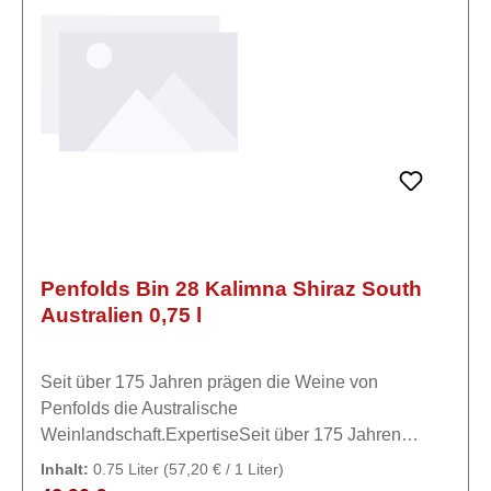
winery«, nachdem er die Rebflächen seiner
Verwandten zusammenfasste und eine Kellerei aus
dem Boden stampfte, in der er ausschließlich die
Rebsorte Sauvignon Blanc kultiviert und vinifiziert.
Mit seinem Wein spiegelt Andrew Bailey die Region
Marlborough und seine Philosophie wider.
Penfolds Bin 28 Kalimna Shiraz South
Australien 0,75 l
Seit über 175 Jahren prägen die Weine von
Penfolds die Australische
Weinlandschaft.ExpertiseSeit über 175 Jahren
prägen die Weine von Penfolds die Australische
Inhalt:
0.75 Liter
(57,20 € / 1 Liter)
Weinlandschaft.