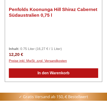
Penfolds Koonunga Hill Shiraz Cabernet
Südaustralien 0,75 l
Inhalt:
0.75 Liter
(16,27 € / 1 Liter)
Regulärer Preis:
12,20 €
Preise inkl. MwSt. zzgl. Versandkosten
In den Warenkorb
✓ Gratis Versand ab 150,-€ Bestellwert