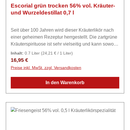
Escorial grün trocken 56% vol. Kräuter-
und Wurzeldestillat 0,7 l
Seit über 100 Jahren wird dieser Kräuterlikör nach
einer geheimen Rezeptur herrgestellt. Die zartgrüne
Kräuterspirituose ist sehr vielseitig und kann sowohl
pur als Aperitif, als auch in außergewöhnlichen
Inhalt:
0.7 Liter
(24,21 € / 1 Liter)
Cocktails genossen werden.
Regulärer Preis:
16,95 €
Preise inkl. MwSt. zzgl. Versandkosten
In den Warenkorb