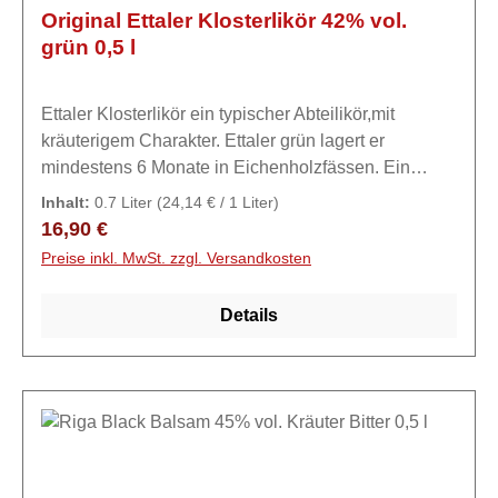
Original Ettaler Klosterlikör 42% vol.
grün 0,5 l
Ettaler Klosterlikör ein typischer Abteilikör,mit
kräuterigem Charakter. Ettaler grün lagert er
mindestens 6 Monate in Eichenholzfässen. Ein
fruchtiges Aroma, im Geschmack nicht so süß, mild
Inhalt:
0.7 Liter
(24,14 € / 1 Liter)
dennoch angenehm zu trinken.
Regulärer Preis:
16,90 €
Preise inkl. MwSt. zzgl. Versandkosten
Details