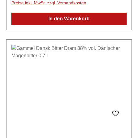
Preise inkl. MwSt. zzgl. Versandkosten
ostfriesischen Original-Rezept hergestellt wird.
Seinen sehr typischen, hoch aromatischen
In den Warenkorb
Geschmack erhält Friesengeist durch feine Frucht-
und Kräuterauszüge, die ihm ein kräftiges, herbes
Aroma und gleichzeitig einen milden Charakter
verleihen.