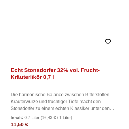
Echt Stonsdorfer 32% vol. Frucht-
Kräuterlikör 0,7 l
Die harmonische Balance zwischen Bitterstoffen,
Kräuterwürze und fruchtiger Tiefe macht den
Stonsdorfer zu einem echten Klassiker unter den
Halbbitter-Likören.ExpertiseDer Stonsdorfer
Inhalt:
0.7 Liter
(16,43 € / 1 Liter)
Kräuterlikör ist ein traditionsreicher, deutscher
Regulärer Preis:
11,50 €