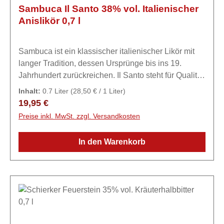
Sambuca Il Santo 38% vol. Italienischer
Anislikör 0,7 l
Sambuca ist ein klassischer italienischer Likör mit
langer Tradition, dessen Ursprünge bis ins 19.
Jahrhundert zurückreichen. Il Santo steht für Qualität
und ein ausgewogenes
Inhalt:
0.7 Liter
(28,50 € / 1 Liter)
Aromaprofil.ExpertiseSambuca ist ein klassischer
Regulärer Preis:
19,95 €
italienischer Likör mit langer Tradition, dessen
Preise inkl. MwSt. zzgl. Versandkosten
Ursprünge bis ins 19. Jahrhundert zurückreichen. Il
Santo zählt zu den bekannten Marken und steht für
In den Warenkorb
Qualität und ein ausgewogenes Aromaprofil – ideal
sowohl für Einsteiger als auch für Liebhaber
italienischer Anisliköre.