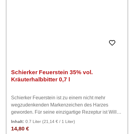
Schierker Feuerstein 35% vol.
Kräuterhalbbitter 0,7 l
Schierker Feuerstein ist zu einem nicht mehr
wegzudenkenden Markenzeichen des Harzes
geworden. Für seine einzigartige Rezeptur ist Willy
Drubes Kräuter-Halb-Bitter heute bis weit über den
Inhalt:
0.7 Liter
(21,14 € / 1 Liter)
Harz hinaus bekannt und beliebt.
Regulärer Preis:
14,80 €