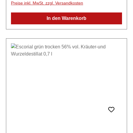
Kräuterlikör mit schlesischen Wurzeln. Ursprünglich
Preise inkl. MwSt. zzgl. Versandkosten
benannt nach dem Ort Stonsdorf (heute Staniszów,
Polen), wird dieser Likör seit dem 19. Jahrhundert
In den Warenkorb
geschätzt. Seine heutige Rezeptur basiert auf einer
sorgfältig ausgewogenen Komposition aus feinsten
Kräutern, Wurzeln und Beeren, die in Alkohol
mazeriert und mit dezenter Süße verfeinert werden.
Der Stonsdorfer ist ein ehrlicher Kräuterlikör mit Tiefe
und Geschichte – perfekt für Liebhaber klassischer
Halbbitter, die eine harmonische Kräuterwürze mit
feiner Fruchtnote schätzen. Sowohl als Digestif als
auch in modernen Drinks eine spannende Wahl mit
nostalgischem Flair.