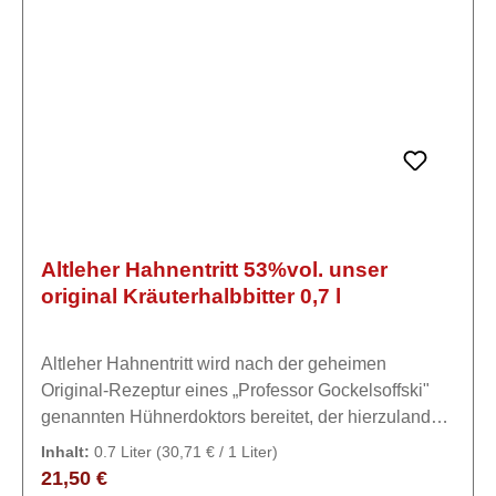
Beeren und Wurzelwerk heimischer Kräuter einen
Trunk nach seiner Art.
Altleher Hahnentritt 53%vol. unser
original Kräuterhalbbitter 0,7 l
Altleher Hahnentritt wird nach der geheimen
Original-Rezeptur eines „Professor Gockelsoffski"
genannten Hühnerdoktors bereitet, der hierzulande
als mannhafter Zecher einen legendären Ruf
Inhalt:
0.7 Liter
(30,71 € / 1 Liter)
genoß.ExpertiseMacht müde Hähne munter!!! Ein
Regulärer Preis:
21,50 €