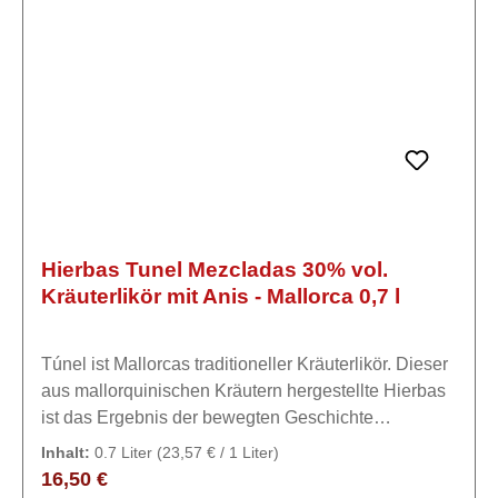
Hierbas Tunel Mezcladas 30% vol.
Kräuterlikör mit Anis - Mallorca 0,7 l
Túnel ist Mallorcas traditioneller Kräuterlikör. Dieser
aus mallorquinischen Kräutern hergestellte Hierbas
ist das Ergebnis der bewegten Geschichte
Mallorcas.ExpertiseTúnel de Mallorca Mezcladas
Inhalt:
0.7 Liter
(23,57 € / 1 Liter)
(Medium Dry) 30% vol. - Mit seinem harmonischen
Regulärer Preis:
16,50 €
und reinen Anisgeschmack ist er der Klassiker der