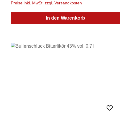
kräftiger Schluck stärkt den Magen, salbt die Seele
Preise inkl. MwSt. zzgl. Versandkosten
und verhilft den langweiligsten Typen zu
sprühendem Charme.
In den Warenkorb