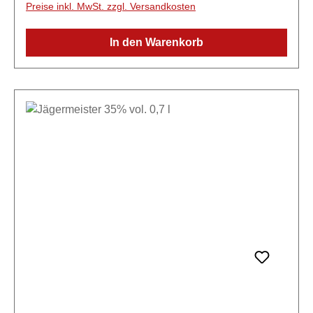
Preise inkl. MwSt. zzgl. Versandkosten
Túnel Liköre. Er wird als Aperitif auf Eis oder als
Grundlage für Longdrinks verwendet. TUNEL DE
In den Warenkorb
MALLORCA ist das Ergebnis bester
Familientradition gepaart mit der Leidenschaft,
Qualitätsprodukte anzubieten. Es wird aus
verschiedenen mediterranen Kräutern hergestellt,
die größtenteils aus biologischem Anbau auf
Familienbetrieben stammen.