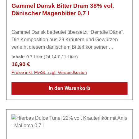
Gammel Dansk Bitter Dram 38% vol.
Dänischer Magenbitter 0,7 l
Gammel Dansk bedeutet übersetzt "Der alte Däne".
Die Komposition aus 29 Kräutern und Gewürzen
verleiht diesem dänischem Bitterlikör seinen
einzigartigen Geschmack.ExpertiseGammel Dansk
Inhalt:
0.7 Liter
(24,14 € / 1 Liter)
wird mit 29 Gewürzen aromatisiert, darunter
Regulärer Preis:
16,90 €
Engelwurz, Anis, Ingwer, Muskatnuss und
Preise inkl. MwSt. zzgl. Versandkosten
Vogelbeere. Eine vollständige Inhaltsstoffliste wird
jedoch nicht veröffentlicht.
In den Warenkorb