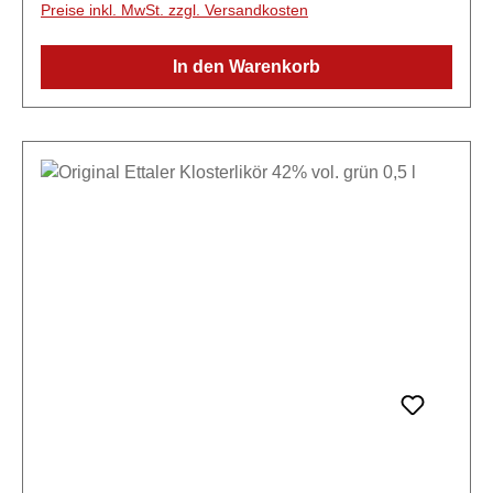
Preise inkl. MwSt. zzgl. Versandkosten
mit Zweig überzeugt durch Authentizität, regionale
Verbundenheit und ein harmonisches Aromenspiel.
In den Warenkorb
Er gilt als ein repräsentatives Beispiel der
balearischen Likörtradition und ist sowohl für Kenner
mediterraner Kräuterliköre als auch für Liebhaber
süffiger Digestifs geeignet. Der Hierbas Ibicencas
wird nach traditioneller Methode durch Mazeration
und Destillation verschiedener mediterraner Kräuter
und Pflanzen hergestellt. Typische Zutaten sind
unter anderem:Anis,Rosmarin,Thymian,
Wacholder,Zitronen- und Orangenschalen, Minze,
Fenchel.