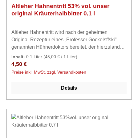
Altleher Hahnentritt 53% vol. unser
original Kräuterhalbbitter 0,1 l
Altleher Hahnentritt wird nach der geheimen
Original-Rezeptur eines „Professor Gockelsffski"
genannten Hühnerdoktors bereitet, der hierzulande
als mannhafter Zecher einen legendären Ruf
Inhalt:
0.1 Liter
(45,00 € / 1 Liter)
genoß.ExpertiseAltleher Hahnentritt wird nach der
Regulärer Preis:
4,50 €
geheimen Original-Rezeptur eines „Professor
Preise inkl. MwSt. zzgl. Versandkosten
Gockelsffski" genannten Hühnerdoktors bereitet, der
hierzulande als mannhafter Zecher einen
Details
legendären Ruf genoß. Weder seine zahllosen
Stammkneipen noch berüchtigte Schwarzbrenner
vermochten ihm einen Schluck zu kredenzen, der
ihm ausreichend kräftig und schmackhaft zugleich
war. Nach jahrelangen Versuchen in seiner
Gartenlaube - die später aus nie geklärten Gründen,
jedoch nicht unerwartet explodierte - braute er aus