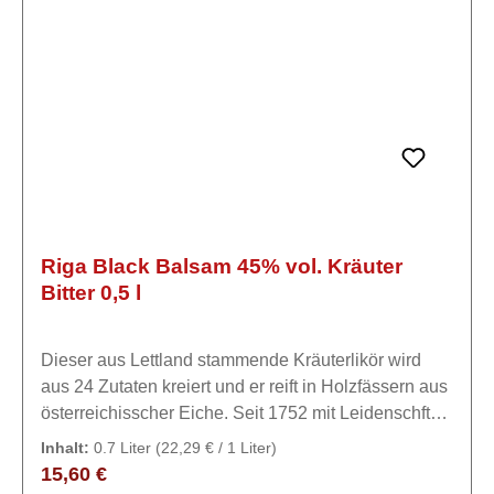
Riga Black Balsam 45% vol. Kräuter
Bitter 0,5 l
Dieser aus Lettland stammende Kräuterlikör wird
aus 24 Zutaten kreiert und er reift in Holzfässern aus
österreichisscher Eiche. Seit 1752 mit Leidenschft
produziert.ExpertiseDas über 260 Jahre alte Rezept
Inhalt:
0.7 Liter
(22,29 € / 1 Liter)
mit Zutaten des Rigas Schwarzbalsams, Kräuter,
Regulärer Preis:
15,60 €
Wurzeln, Baldrian, Wermut, Ingwer, Enzian und