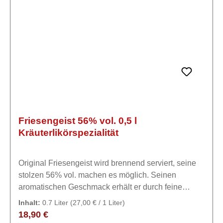
Friesengeist 56% vol. 0,5 l
Kräuterlikörspezialität
Original Friesengeist wird brennend serviert, seine
stolzen 56% vol. machen es möglich. Seinen
aromatischen Geschmack erhält er durch feine
Frucht- und KräuterauszügeExpertiseFriesengeist ist
Inhalt:
0.7 Liter
(27,00 € / 1 Liter)
ein in Holzfässern abgelagerter, edler Kornbrand,
Regulärer Preis:
18,90 €
der auf ursprüngliche Weise nach einem alten