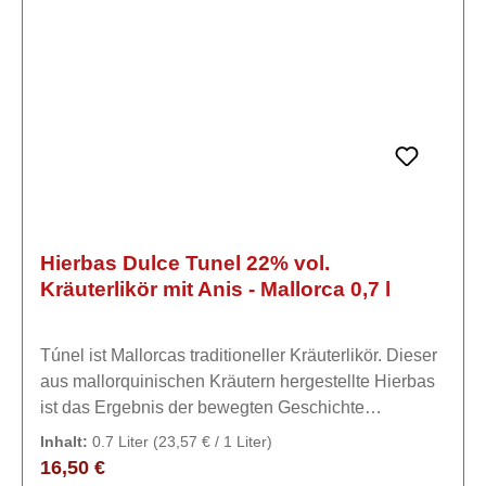
Hierbas Dulce Tunel 22% vol.
Kräuterlikör mit Anis - Mallorca 0,7 l
Túnel ist Mallorcas traditioneller Kräuterlikör. Dieser
aus mallorquinischen Kräutern hergestellte Hierbas
ist das Ergebnis der bewegten Geschichte
Mallorcas.ExpertiseEin süßer, feiner Likör, ideal zum
Inhalt:
0.7 Liter
(23,57 € / 1 Liter)
Servieren nach dem Abendessen mit Eis oder direkt
Regulärer Preis:
16,50 €
kalt. Hergestellt aus landwirtschaftlichem Alkohol