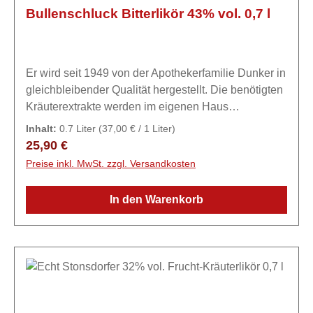
Bullenschluck Bitterlikör 43% vol. 0,7 l
Er wird seit 1949 von der Apothekerfamilie Dunker in
gleichbleibender Qualität hergestellt. Die benötigten
Kräuterextrakte werden im eigenen Haus
ausgezogen. Auch die übrigen Bestandteile
Inhalt:
0.7 Liter
(37,00 € / 1 Liter)
unterliegen strengen
Regulärer Preis:
25,90 €
Qualitätskontrollen.ExpertiseDer Ursprung des
Preise inkl. MwSt. zzgl. Versandkosten
beliebten Bitterlikörs liegt in den 40er Jahren, als
Apotheker Hans Dunker einen Kräuterlikör für
In den Warenkorb
eigene Zwecke ansetzte. Seit 1949 wird die edle
Rezeptur des Kräuterlikörs unter strengster
Geheimhaltung von Generation zu Generation
weitergegeben. Im historischen Gebäude der
ehemaligen Rats-Apotheke werden auch heute noch
die einzelnen Kräuter von Hand ausgezogen und
der 43%ige Bitterlikör unverändert abgefüllt.