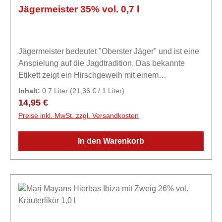
Jägermeister 35% vol. 0,7 l
Jägermeister bedeutet "Oberster Jäger" und ist eine
Anspielung auf die Jagdtradition. Das bekannte
Etikett zeigt ein Hirschgeweih mit einem
leuchtenden Kreuz, eine Hommage an den
Inhalt:
0.7 Liter
(21,36 € / 1 Liter)
Schutzpatron der Jäger, den heiligen
Regulärer Preis:
14,95 €
Hubertus.Expertiseägermeister wird aus 56
Preise inkl. MwSt. zzgl. Versandkosten
verschiedenen Kräutern, Wurzeln, Blumen und
Früchten hergestellt. Die genaue Rezeptur ist ein
In den Warenkorb
streng gehütetes Geheimnis.