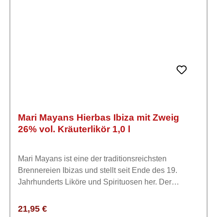
Mari Mayans Hierbas Ibiza mit Zweig
26% vol. Kräuterlikör 1,0 l
Mari Mayans ist eine der traditionsreichsten
Brennereien Ibizas und stellt seit Ende des 19.
Jahrhunderts Liköre und Spirituosen her. Der
„Hierbas Ibicencas" ist das bekannteste Produkt des
Hauses und gilt als regionale
Regulärer Preis:
21,95 €
Spezialität.ExpertiseDer Mari Mayans Hierbas Ibiza