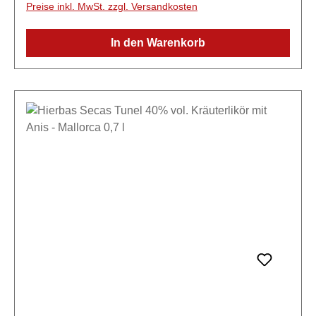
Preise inkl. MwSt. zzgl. Versandkosten
und destilliertem Anis, zur anschließenden
Mazeration mit 7 typischen mediterranen
In den Warenkorb
Aromapflanzen (Orangenblatt, Zitronenblatt,
Zitronenverbene, Fenchel, Rosmarin, Kamille und
Zitronenmelisse). TUNEL DE MALLORCA ist das
Ergebnis bester Familientradition gepaart mit der
Leidenschaft, Qualitätsprodukte anzubieten. Es wird
aus verschiedenen mediterranen Kräutern
hergestellt, die größtenteils aus biologischem Anbau
auf Familienbetrieben stammen.