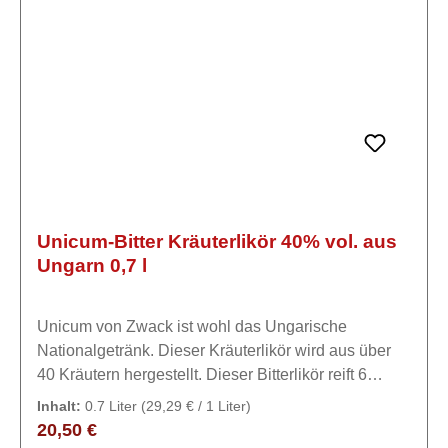
Unicum-Bitter Kräuterlikör 40% vol. aus
Ungarn 0,7 l
Unicum von Zwack ist wohl das Ungarische
Nationalgetränk. Dieser Kräuterlikör wird aus über
40 Kräutern hergestellt. Dieser Bitterlikör reift 6
Monate in Eichenholzfässer um seinen urtypischen
Inhalt:
0.7 Liter
(29,29 € / 1 Liter)
Charakter zu erlangen.ExpertiseHergestellt nach
Regulärer Preis:
20,50 €
einem Geheimrezept von 1790.