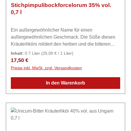
Stichpimpulibockforcelorum 35% vol.
0,7 l
Ein außergewöhnlicher Name für einen
außergewöhnlichen Geschmack. Die Süße dieses
Kräuterlikörs mildert den herben und die bitteren
Kräuternoten ab und verleiht ihm seinen
Inhalt:
0.7 Liter
(25,00 € / 1 Liter)
unnachahmlichen Geschmack.
Regulärer Preis:
17,50 €
Preise inkl. MwSt. zzgl. Versandkosten
In den Warenkorb