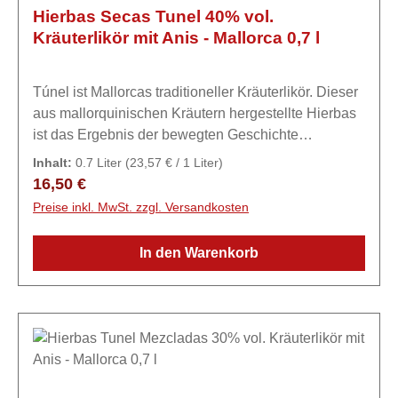
Hierbas Secas Tunel 40% vol.
Kräuterlikör mit Anis - Mallorca 0,7 l
Túnel ist Mallorcas traditioneller Kräuterlikör. Dieser
aus mallorquinischen Kräutern hergestellte Hierbas
ist das Ergebnis der bewegten Geschichte
Mallorcas.ExpertiseMit intensivem, trockenem
Inhalt:
0.7 Liter
(23,57 € / 1 Liter)
Kräutergeschmack. Er eignet sich hervorragend als
Regulärer Preis:
16,50 €
Grundlage zum Mixen für Longdrinks und Cocktails.
Preise inkl. MwSt. zzgl. Versandkosten
Wird aber auch pur, auf Eis, als Aperitif oder als
Digestif getrunken.
In den Warenkorb