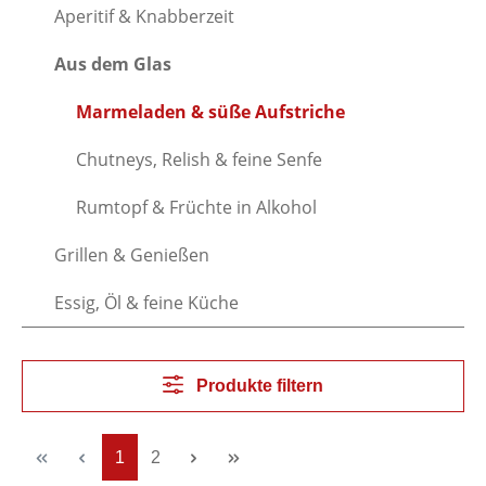
Aperitif & Knabberzeit
Aus dem Glas
Marmeladen & süße Aufstriche
Chutneys, Relish & feine Senfe
Rumtopf & Früchte in Alkohol
Grillen & Genießen
Essig, Öl & feine Küche
Produkte filtern
Seite
Seite
1
2