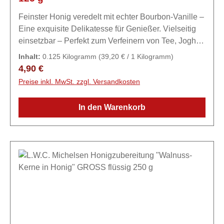
Feinster Honig veredelt mit echter Bourbon-Vanille –
Eine exquisite Delikatesse für Genießer. Vielseitig
einsetzbar – Perfekt zum Verfeinern von Tee, Joghurt
oder als süßer Brotaufstrich.Zutaten99% Honig, 1%
Inhalt:
0.125 Kilogramm
(39,20 € / 1 Kilogramm)
geschnittene Vanilleschote.
Regulärer Preis:
4,90 €
Preise inkl. MwSt. zzgl. Versandkosten
In den Warenkorb