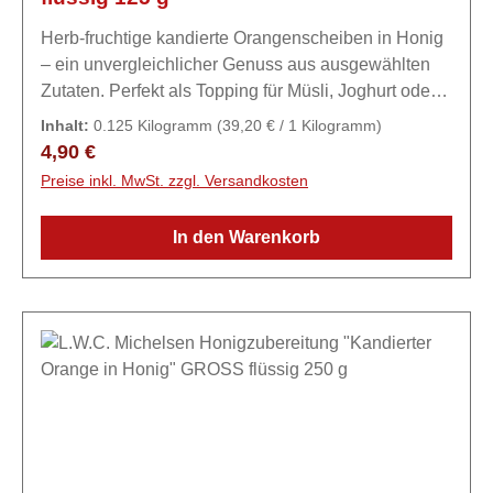
Herb-fruchtige kandierte Orangenscheiben in Honig
– ein unvergleichlicher Genuss aus ausgewählten
Zutaten. Perfekt als Topping für Müsli, Joghurt oder
als besondere Zutat in Marinaden und
Inhalt:
0.125 Kilogramm
(39,20 € / 1 Kilogramm)
Saucen.Zutaten93% Honig, 6% kandierte
Regulärer Preis:
4,90 €
Orangenscheiben (Orangenscheiben, Zucker,
Preise inkl. MwSt. zzgl. Versandkosten
Glucose und Fruktose Sirup, Säuerungsmittel:
Zitronensäure, Konservierungsmittel: Kaliumsorbat,
In den Warenkorb
Natriummetabisulfit), natürliches Blutorangen-
Aroma.