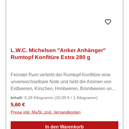
L.W.C. Michelsen "Anker Anhänger"
Rumtopf Konfitüre Extra 280 g
Feinster Rum verleiht der Rumtopf-Konfitüre eine
unverwechselbare Note und hebt die Aromen von
Erdbeeren, Kirschen, Himbeeren, Brombeeren und
Johannisbeeren hervor. Ideal als
Inhalt:
0.28 Kilogramm
(20,00 € / 1 Kilogramm)
Frühstücksaufstrich, zur Verfeinerung von Desserts
Regulärer Preis:
5,60 €
oder als besonderes Geschenk.Zutaten50% Früchte
Preise inkl. MwSt. zzgl. Versandkosten
(14% Erdbeeren, 10% Himbeeren, 10%
Sauerkirschen, 9% rote Johannisbeeren, 7%
In den Warenkorb