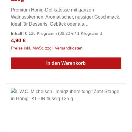
Premium Honig-Delikatesse mit ganzen
Walnusskernen. Aromatischer, nussiger Geschmack.
Ideal für Desserts, Gebäck oder als
Brotaufstrich.Zutaten89,5% Honig, 10 %
Inhalt:
0.125 Kilogramm
(39,20 € / 1 Kilogramm)
WALNUSSkerne, Karamell-Aroma.
Regulärer Preis:
4,90 €
Preise inkl. MwSt. zzgl. Versandkosten
In den Warenkorb