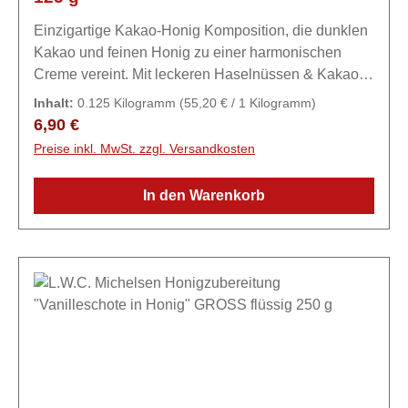
Einzigartige Kakao-Honig Komposition, die dunklen
Kakao und feinen Honig zu einer harmonischen
Creme vereint. Mit leckeren Haselnüssen & Kakao
für ein intensives Geschmackserlebnis. Zum
Inhalt:
0.125 Kilogramm
(55,20 € / 1 Kilogramm)
Frühstück und Verfeinern von
Regulärer Preis:
6,90 €
Desserts.ZutatenHonig, 25% Schokoladencreme
Preise inkl. MwSt. zzgl. Versandkosten
(55% HASELNUSS, Zucker, 8% MILCH, 6% Kakao,
Emulgator: Sonnenblumenlecithin).
In den Warenkorb