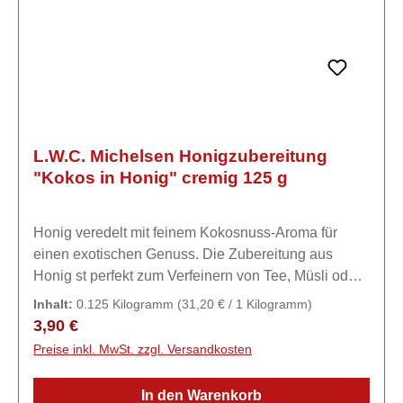
L.W.C. Michelsen Honigzubereitung
"Kokos in Honig" cremig 125 g
Honig veredelt mit feinem Kokosnuss-Aroma für
einen exotischen Genuss. Die Zubereitung aus
Honig st perfekt zum Verfeinern von Tee, Müsli oder
Joghurt geeignet. Aber auch zum Süßen von
Inhalt:
0.125 Kilogramm
(31,20 € / 1 Kilogramm)
Speisen oder als Brotaufstrich eine hervorragende
Regulärer Preis:
3,90 €
Wahl.ZutatenHonig, 1,5% gefriergetrocknetes
Preise inkl. MwSt. zzgl. Versandkosten
Kokosnuss-Pulver (Zucker, Kokosmilch, Stärke,
natürliches Aroma), 1% natürlichen Kokosnuss-
In den Warenkorb