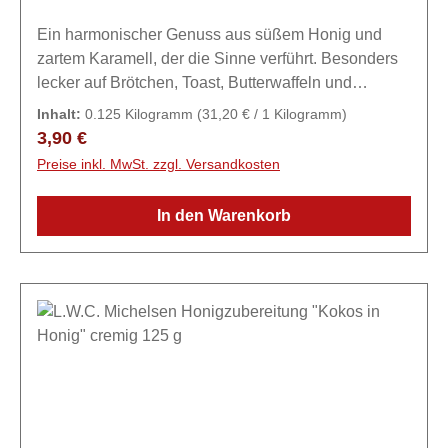
Ein harmonischer Genuss aus süßem Honig und
zartem Karamell, der die Sinne verführt. Besonders
lecker auf Brötchen, Toast, Butterwaffeln und
Rosinenstollen - köstlich in
Inhalt:
0.125 Kilogramm
(31,20 € / 1 Kilogramm)
Heißgetränken.Zutaten98,3% Honig, 1,7%
Regulärer Preis:
3,90 €
Zubereitung aus Karamell (Karamell-Aroma,
Preise inkl. MwSt. zzgl. Versandkosten
Karamellsirup gebrannt)
In den Warenkorb