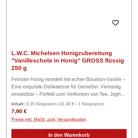
L.W.C. Michelsen Honigzubereitung
"Vanilleschote in Honig" GROSS flüssig
250 g
Feinster Honig veredelt mit echter Bourbon-Vanille –
Eine exquisite Delikatesse für Genießer. Vielseitig
einsetzbar – Perfekt zum Verfeinern von Tee, Joghurt
oder als süßer Brotaufstrich.Zutaten99% Honig, 1%
Inhalt:
0.25 Kilogramm
(31,60 € / 1 Kilogramm)
geschnittene Vanilleschote.
Regulärer Preis:
7,90 €
Preise inkl. MwSt. zzgl. Versandkosten
In den Warenkorb