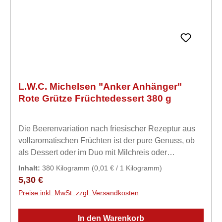
L.W.C. Michelsen "Anker Anhänger"
Rote Grütze Früchtedessert 380 g
Die Beerenvariation nach friesischer Rezeptur aus
vollaromatischen Früchten ist der pure Genuss, ob
als Dessert oder im Duo mit Milchreis oder
Vanilleeis. Ein unvergesslichen
Inhalt:
380 Kilogramm
(0,01 € / 1 Kilogramm)
Geschmackserlebnis für alle, die den Norden
Regulärer Preis:
5,30 €
lieben.Zutaten40% Früchte (12% Kirschen, 10% rote
Preise inkl. MwSt. zzgl. Versandkosten
Johannisbeeren, 8% Erdbeeren, 5% schwarze
Johannisbeeren, 5% Himbeeren), Wasser, Zucker,
In den Warenkorb