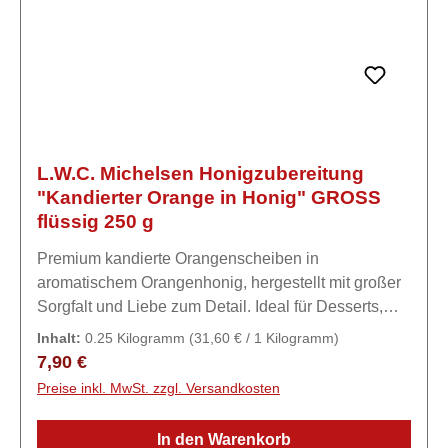
L.W.C. Michelsen Honigzubereitung
"Kandierter Orange in Honig" GROSS
flüssig 250 g
Premium kandierte Orangenscheiben in
aromatischem Orangenhonig, hergestellt mit großer
Sorgfalt und Liebe zum Detail. Ideal für Desserts,
Kuchen, Eiscreme und Käse, sowie zum Verfeinern
Inhalt:
0.25 Kilogramm
(31,60 € / 1 Kilogramm)
von Tee.Zutaten93% Honig, 6% kandierte
Regulärer Preis:
7,90 €
Orangenscheiben (Orangenscheiben, Zucker,
Preise inkl. MwSt. zzgl. Versandkosten
Glucose und Fruktose Sirup, Säuerungsmittel:
Zitronensäure, Konservierungsmittel: Kaliumsorbat,
In den Warenkorb