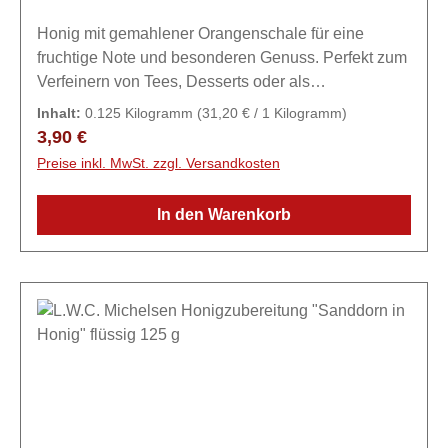
Honig mit gemahlener Orangenschale für eine
fruchtige Note und besonderen Genuss. Perfekt zum
Verfeinern von Tees, Desserts oder als
Brotaufstrich.Zutaten98,8% Honig, 1%
Inhalt:
0.125 Kilogramm
(31,20 € / 1 Kilogramm)
Orangenschale gemahlen, natürliches Blutorangen-
Regulärer Preis:
3,90 €
Aroma
Preise inkl. MwSt. zzgl. Versandkosten
In den Warenkorb