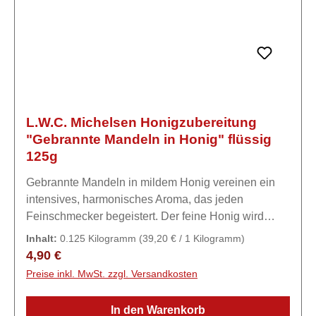
L.W.C. Michelsen Honigzubereitung
"Gebrannte Mandeln in Honig" flüssig
125g
Gebrannte Mandeln in mildem Honig vereinen ein
intensives, harmonisches Aroma, das jeden
Feinschmecker begeistert. Der feine Honig wird
durch die gebrannten Mandeln auf natürliche Weise
Inhalt:
0.125 Kilogramm
(39,20 € / 1 Kilogramm)
aromatisiert und erhält so eine besondere
Regulärer Preis:
4,90 €
Note.Zutaten88% Honig, 12% gebrannte MANDELN
Preise inkl. MwSt. zzgl. Versandkosten
(51% MANDELN, Zucker, Zimt)
In den Warenkorb