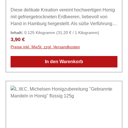
Diese delikate Kreation vereint hochwertigen Honig
mit gefriergetrockneten Erdbeeren, liebevoll von
Hand in Hamburg hergestellt. Als süße Verführung
zu Müsli, Haferflocken oder Pfannkuchen. Ein Stück
Inhalt:
0.125 Kilogramm
(31,20 € / 1 Kilogramm)
Sommer in jedem Löffel.ZutatenHonig, 3%
Regulärer Preis:
3,90 €
gefriergetrocknete Erdbeere gemahlen (96%
Preise inkl. MwSt. zzgl. Versandkosten
Erdbeere, 4 % Palmöl), natürliches Erdbeer-Aroma.
In den Warenkorb