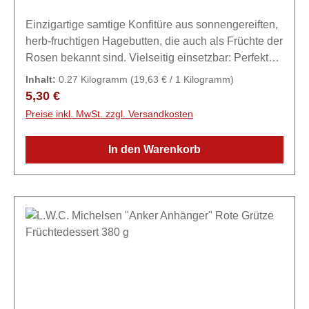
Einzigartige samtige Konfitüre aus sonnengereiften,
herb-fruchtigen Hagebutten, die auch als Früchte der
Rosen bekannt sind. Vielseitig einsetzbar: Perfekt
auf knusprigem Brötchen, Croissant oder als
Inhalt:
0.27 Kilogramm
(19,63 € / 1 Kilogramm)
Topping auf Desserts.ZutatenHagebutten, Zucker,
Regulärer Preis:
5,30 €
Glukosesirup, Zitronensaftkonzentrat, Geliermittel
Preise inkl. MwSt. zzgl. Versandkosten
Pektin.
In den Warenkorb