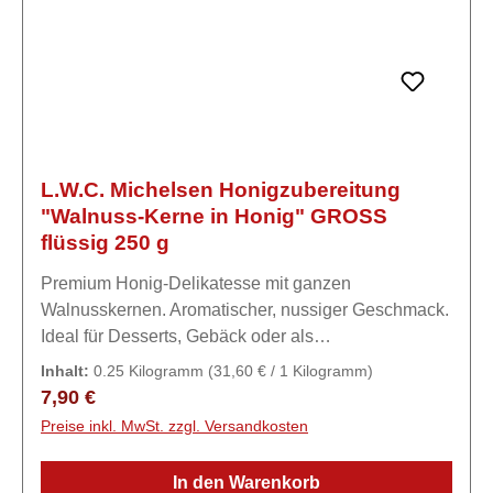
L.W.C. Michelsen Honigzubereitung
"Walnuss-Kerne in Honig" GROSS
flüssig 250 g
Premium Honig-Delikatesse mit ganzen
Walnusskernen. Aromatischer, nussiger Geschmack.
Ideal für Desserts, Gebäck oder als
Brotaufstrich.Zutaten89,5% Honig, 10 %
Inhalt:
0.25 Kilogramm
(31,60 € / 1 Kilogramm)
WALNUSSkerne, Karamell-Aroma.
Regulärer Preis:
7,90 €
Preise inkl. MwSt. zzgl. Versandkosten
In den Warenkorb