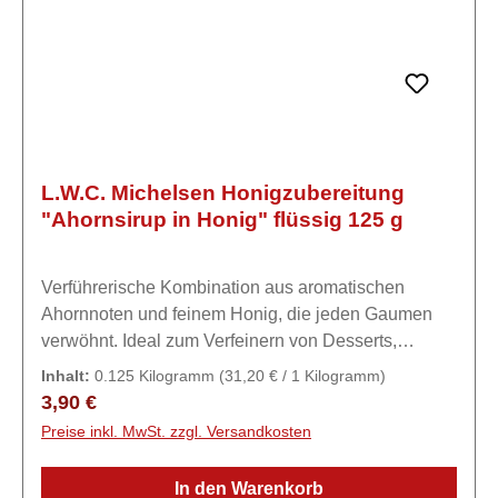
L.W.C. Michelsen Honigzubereitung
"Ahornsirup in Honig" flüssig 125 g
Verführerische Kombination aus aromatischen
Ahornnoten und feinem Honig, die jeden Gaumen
verwöhnt. Ideal zum Verfeinern von Desserts,
Pfannkuchen oder als besondere Note im
Inhalt:
0.125 Kilogramm
(31,20 € / 1 Kilogramm)
Tee.Zutaten83% Honig, 17 % natürlicher
Regulärer Preis:
3,90 €
Ahorndicksaft
Preise inkl. MwSt. zzgl. Versandkosten
In den Warenkorb