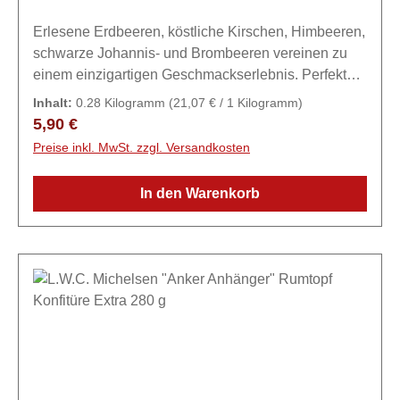
Erlesene Erdbeeren, köstliche Kirschen, Himbeeren,
schwarze Johannis- und Brombeeren vereinen zu
einem einzigartigen Geschmackserlebnis. Perfekt
als Frühstücksbegleiter auf frischem Brot, Brötchen
Inhalt:
0.28 Kilogramm
(21,07 € / 1 Kilogramm)
oder Croissants, um den Tag genussvoll zu
Regulärer Preis:
5,90 €
beginnen.Zutaten60% Früchte (20% Sauerkirschen,
Preise inkl. MwSt. zzgl. Versandkosten
10% Himbeeren, 10% Erdbeeren, 10% rote
Johannisbeeren, 10% Brombeeren), Zucker,
In den Warenkorb
Geliermittel: Pektin, Säuerungsmittel: Citronensäure.
Kann Kerne und Kernbestandteile enthalten.