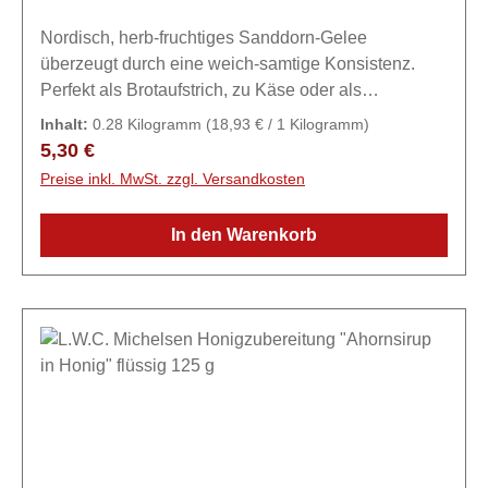
Nordisch, herb-fruchtiges Sanddorn-Gelee
überzeugt durch eine weich-samtige Konsistenz.
Perfekt als Brotaufstrich, zu Käse oder als
besondere Zutat in Desserts und
Inhalt:
0.28 Kilogramm
(18,93 € / 1 Kilogramm)
Saucen.ZutatenZucker, Sanddornsaft, Geliermittel:
Regulärer Preis:
5,30 €
Pektin.
Preise inkl. MwSt. zzgl. Versandkosten
In den Warenkorb