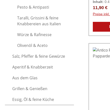
Inhalt:
0.
Tradition 
Kilogramm
Pesto & Antipasti
Reguläre
11,90 €
mamma“ od
Preise ink
Taralli, Grissini & feine
Ausschließ
Knabbereien aus Italien
Zutaten.
Wildschwei
Würze & Rafinesse
angebrate
Tomaten,
Olivenöl & Aceto
Olivenöl extra, Wei
SULFITE
Salz, Pfeffer & feine Gewürze
Karotten
(Pflaume
Aperitif & Knabberzeit
Meersalz,
Gewürze (
Aus dem Glas
Pfeffer, Macis
Grillen & Genießen
200-250g 
Teller Or
Essig, Öl & feine Küche
Bologna in 5 M
Bolognese