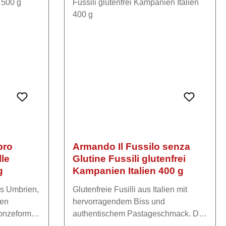
bro
Armando Il Fussilo senza
lle
Glutine Fussili glutenfrei
g
Kampanien Italien 400 g
aus Umbrien,
Glutenfreie Fusilli aus Italien mit
gen
hervorragendem Biss und
ronzeformen
authentischem Pastageschmack. Die
langsam
spiralförmige Pasta nimmt Saucen