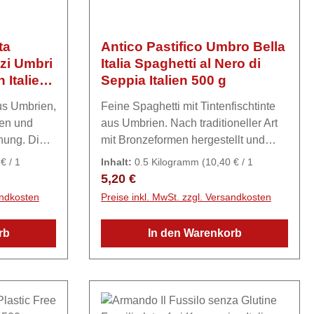
sehr al dente – samt etwas
nd gib die
Nudelwasser hinzu. Lass beides 1 –
e – samt
2 Minuten köcheln und schwenke es
ta
Antico Pastifico Umbro Bella
 Lass
gut durch. Buon Appetit.
zzi Umbri
Italia Spaghetti al Nero di
eln und
 Italien
Seppia Italien 500 g
on Appetit.
aus Umbrien,
Feine Spaghetti mit Tintenfischtinte
men und
aus Umbrien. Nach traditioneller Art
nung. Die
mit Bronzeformen hergestellt und
fläche
langsam getrocknet. Die tiefschwarze
€ / 1
Inhalt:
0.5 Kilogramm
(10,40 € / 1
ut auf.
Pasta überzeugt mit feiner
Kilogramm)
Regulärer Preis:
5,20 €
esto oder
Meeresnote und passt hervorragend
andkosten
Preise inkl. MwSt. zzgl. Versandkosten
zu Lachs, Meeresfrüchten oder hellen
HartWEIZEN
Sahnesaucen.ZutatenHartWEIZENgr
rb
In den Warenkorb
 Soja, Senf
ieß, TINTENFISCHtinte
ten.
(Weintier)3%, (Herkunft:FAO 34) Salz
Kann Spuren vonEi, Soja und Senf
enthalten.