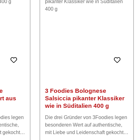
e
3 Foodies Bolognese
rt aus
Salsiccia pikanter Klassiker
wie in Süditalien 400 g
odies legen
Die drei Gründer von 3Foodies legen
entische,
besonderen Wert auf authentische,
t gekochte
mit Liebe und Leidenschaft gekochte
ienische
Bolognese, die an die italienische