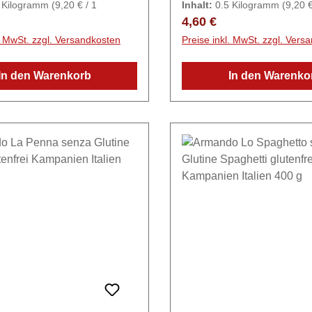
5 Kilogramm
(9,20 € / 1
Inhalt:
0.5 Kilogramm
(9,20 €
 langsam getrocknet. Die
getrocknet für eine perfekt
)
Kilogramm)
r Preis:
Regulärer Preis:
4,60 €
fläche sorgt für beste
Konsistenz. Die breite Ba
l. MwSt. zzgl. Versandkosten
Preise inkl. MwSt. zzgl. Vers
fnahme und authentischen
harmoniert ideal mit Ragou
und cremigen
In den Warenkorb
In den Warenko
utatenHartweizengriess
SaucenZutatenHartWEIZ
trocken lagern.
Kann Ei, Soja, Senf und
Tintenfischtinte (Weichtier
Kühl und trocken lagern.