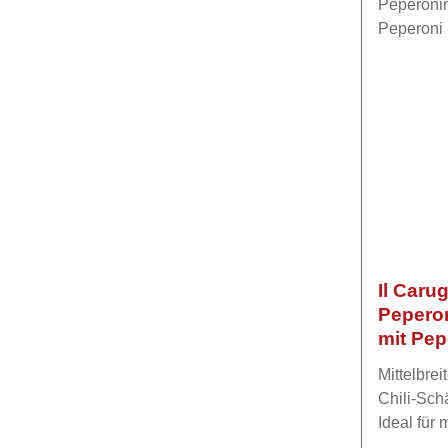
Diglyceri
Kann SOJ
Il Carug
Peperon
mit Pep
250 g
Mittelbrei
Chili-Schä
Ideal für
und beson