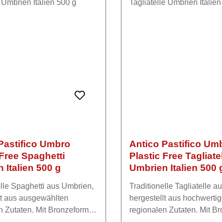
Pastifico Umbro
Antico Pastifico Um
 Free Spaghetti
Plastic Free Tagliate
 Italien 500 g
Umbrien Italien 500 
elle Spaghetti aus Umbrien,
Traditionelle Tagliatelle 
lt aus ausgewählten
hergestellt aus hochwerti
n Zutaten. Mit Bronzeformen
regionalen Zutaten. Mit B
 von Hand verarbeitet und
gefertigt und besonders 