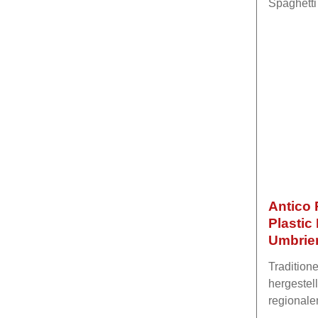
Antico 
Plastic
Umbrien
Tradition
hergestel
regionale
gefertigt,