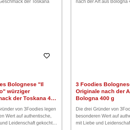
es Bolognese "Il
3 Foodies Bolognes
o" würziger
Originale nach der A
ack der Toskana 400
Bologna 400 g
Gründer von 3Foodies legen
Die drei Gründer von 3Fo
n Wert auf authentische,
besonderen Wert auf auth
 und Leidenschaft gekochte
mit Liebe und Leidenschaf
, die an die italienische
Bolognese, die an die ital