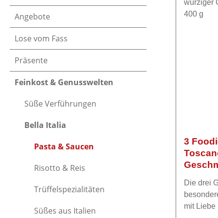
Angebote
Lose vom Fass
Präsente
Feinkost & Genusswelten
Süße Verführungen
Bella Italia
3 Foodi
Pasta & Saucen
Toscan
Geschm
Risotto & Reis
g
Die drei 
Trüffelspezialitäten
besondere
mit Liebe
Süßes aus Italien
Bolognese