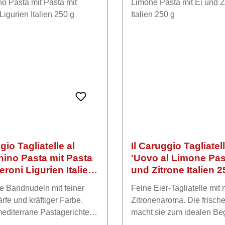
de von Speisefettsäuren.
Kann SOJA enthalten.
A enthalten.
gio Tagliatelle al
Il Caruggio Tagliatell
ino Pasta mit Pasta
'Uovo al Limone Pas
eroni Ligurien Italien
und Zitrone Italien 2
te Bandnudeln mit feiner
Feine Eier-Tagliatelle mit
rfe und kräftiger Farbe.
Zitronenaroma. Die frische
 mediterrane Pastagerichte
macht sie zum idealen Begl
ders köstlich klassisch
Fischgerichte und leichte