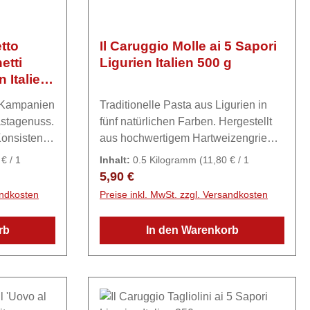
tto
Il Caruggio Molle ai 5 Sapori
etti
Ligurien Italien 500 g
 Italien
s Kampanien
Traditionelle Pasta aus Ligurien in
astagenuss.
fünf natürlichen Farben. Hergestellt
Konsistenz
aus hochwertigem Hartweizengrieß
Geschmack
und verfeinert mit Tomaten-, Spinat-,
€ / 1
Inhalt:
0.5 Kilogramm
(11,80 € / 1
age für
Karotten- und Rote-Bete-Pulver – ein
Kilogramm)
Regulärer Preis:
5,90 €
– von
farbenfroher Genuss für vielseitige
andkosten
Preise inkl. MwSt. zzgl. Versandkosten
mediterrane
 Maismehl,
Pastagerichte.ZutatenHartweizengrie
rb
In den Warenkorb
mehl (22%),
ß, Tomaten-, Spinat-, Rote Bete-,
Maismehl
Kurkumapulver (2%)
Aufbewahrungshinweis: trocken, kühl
nd
und vor Licht geschützt lagern.
tsäuren.
Herkunftsort: Ligurien (IT) - Pastificio