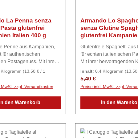
o La Penna senza
Armando Lo Spaghe
 Pasta glutenfrei
senza Glutine Spagh
en Italien 400 g
glutenfrei Kampanien
400 g
eie Penne aus Kampanien,
Glutenfreie Spaghetti au
t für authentischen
für echten italienischen P
chen Pastagenuss. Mit ihrem
Mit ihrer hervorragenden 
en Biss und der
und dem ausgewogenen 
4 Kilogramm
(13,50 € / 1
Inhalt:
0.4 Kilogramm
(13,50 
en Form eignen sie sich
sind sie die ideale Grundl
)
Kilogramm)
r Preis:
Regulärer Preis:
5,40 €
end für Tomatensaucen,
klassische Pastagerichte 
l. MwSt. zzgl. Versandkosten
Preise inkl. MwSt. zzgl. Vers
richte, Ragouts oder
Tomatensauce bis
Carbonara.ZutatenGelbes
In den Warenkorb
In den Warenko
tionen.ZutatenGelbes
(33,7%), geschältes Reis
tes
Reismehl (21%), weißes 
(22%), Reismehl (21%),
(20%), Quinoamehl (30%),
aismehl (20%), Quinoamehl
Emulgator: E471 Mono- u
mulgator: E471 Mono- und
Diglyceride von Speisefet