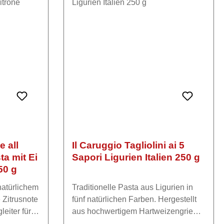
Curti srl Inverkehrbringer: Via del
Gusto GmbH & Co.KG Dr. Friedrich-
Drechsler-Straße 8 86609
Donauwörth www.viadelgusto.de
e all
Il Caruggio Tagliolini ai 5
ta mit Ei
Sapori Ligurien Italien 250 g
50 g
 natürlichem
Traditionelle Pasta aus Ligurien in
 Zitrusnote
fünf natürlichen Farben. Hergestellt
eiter für
aus hochwertigem Hartweizengrieß
 mediterrane
und verfeinert mit Tomaten-, Spinat-,