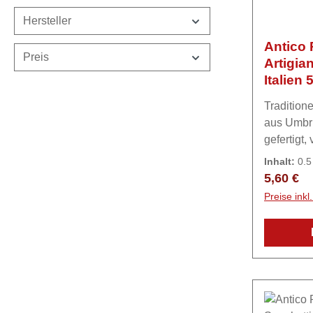
Pasta – n
Hersteller
etwas Nud
beides 1 
Antico 
schwenke 
Preis
Artigia
Italien 
Traditione
aus Umbri
gefertigt
langsam g
Inhalt:
0.
Biss. Idea
Kilogramm
Reguläre
5,60 €
besonders
Preise ink
klassisc
Cinghial
Kann Spur
Tintenfisc