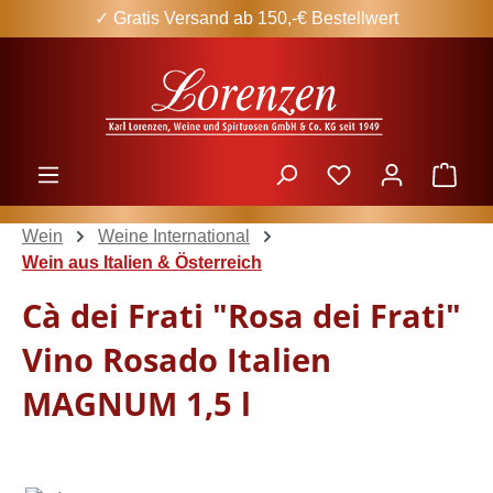
✓ Gratis Versand ab 150,-€ Bestellwert
Zum Hauptinhalt springen
Ware
Wein
Weine International
Wein aus Italien & Österreich
Cà dei Frati "Rosa dei Frati"
Vino Rosado Italien
MAGNUM 1,5 l