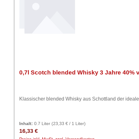
0,7l Scotch blended Whisky 3 Jahre 40% v
Klassischer blended Whisky aus Schottland der ideale 
Inhalt:
0.7 Liter
(23,33 € / 1 Liter)
Regulärer Preis:
16,33 €
Preise inkl. MwSt. zzgl. Versandkosten