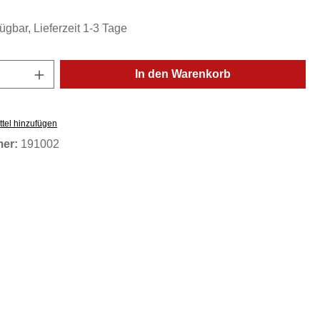
ügbar, Lieferzeit 1-3 Tage
Anzahl: Gib den gewünschten Wert ein oder
In den Warenkorb
tel hinzufügen
mer:
191002