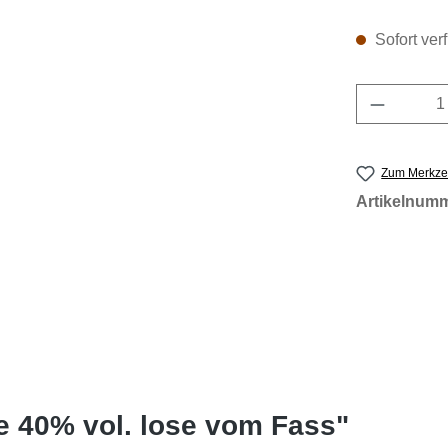
Sofort verf
Produkt 
Zum Merkzet
Artikelnum
e 40% vol. lose vom Fass"