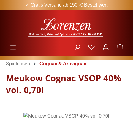
✓ Gratis Versand ab 150,-€ Bestellwert
Zum Hauptinhalt springen
Ware
Spirituosen
Cognac & Armagnac
Meukow Cognac VSOP 40%
vol. 0,70l
Bildergalerie überspringen