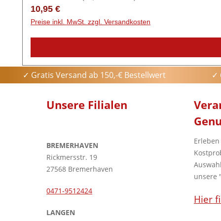
geführt wird. Die Leidenschaft zum Grappa, der Einsat
Regulärer Preis:
10,95 €
und der Grund dafür, dass wir auch heute noch den Ge
Preise inkl. MwSt. zzgl. Versandkosten
✓ Gratis Versand ab 150,-€ Bestellwert
✓ 
Unsere Filialen
Vera
Genu
Erleben
BREMERHAVEN
Kostpro
Rickmersstr. 19
Auswahl
27568 Bremerhaven
unsere 
0471-9512424
Hier f
LANGEN