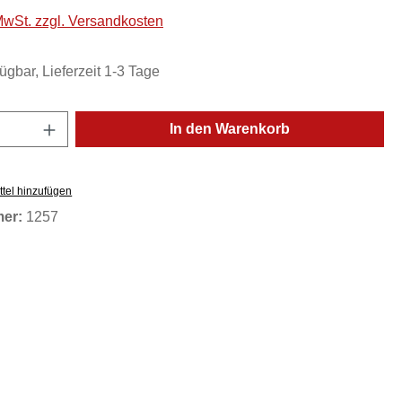
 MwSt. zzgl. Versandkosten
ügbar, Lieferzeit 1-3 Tage
Anzahl: Gib den gewünschten Wert ein oder
In den Warenkorb
tel hinzufügen
mer:
1257