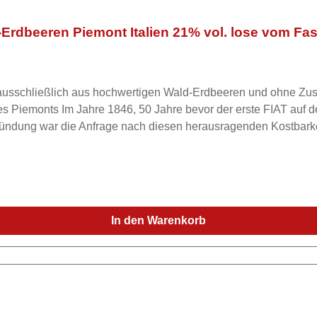
ld-Erdbeeren Piemont Italien 21% vol. lose vom Fa
rd ausschließlich aus hochwertigen Wald-Erdbeeren und ohne Zus
r, fing Filippo Mazzetti an die
ründung war die Anfrage nach diesen herausragenden Kostbarke
 die ihren Wurzeln und Grundsätzen verpflichtet bleibt und heute
z moderner Technik und die Berücksichtigung der Traditionen, s
schmack erleben dürfen, der Filippo dazu bewogen hat, seine 
In den Warenkorb