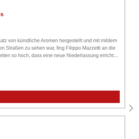
ss
atz von künstliche Aromen hergestellt und mit mildem
iten so hoch, dass eine neue Niederlassung errichtet
 in der 7. Generation von Chiara, Elisa und Silvia
ind die Zutaten zum Erfolgsrezept der Familie Mazzetti
eigene Brennerei zu gründen.