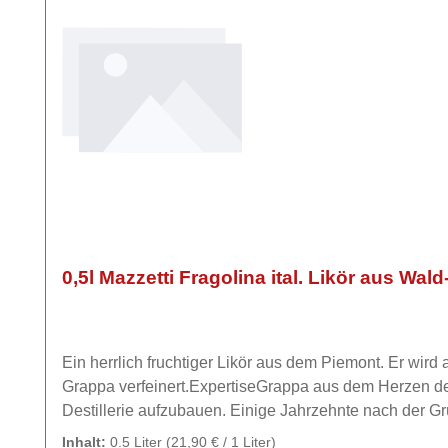
0,5l Mazzetti Fragolina ital. Likör aus Wa
Ein herrlich fruchtiger Likör aus dem Piemont. Er wi
Grappa verfeinert.ExpertiseGrappa aus dem Herzen des Piemonts Im Jahre 1846, 50 Jahre bevor der erste FIAT auf den Straßen zu sehen wa
Destillerie aufzubauen. Einige Jahrzehnte nach der G
werden musste. Mazzetti d’Altavilla ist eine Brennerei,
Inhalt:
0.5 Liter
(21,90 € / 1 Liter)