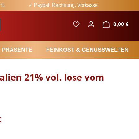
DHL
✓ Paypal, Rechnung, Vorkasse
0,00 €
Ware
PRÄSENTE
FEINKOST & GENUSSWELTEN
alien 21% vol. lose vom
eis:
€