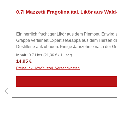
0,7l Mazzetti Fragolina ital. Likör aus Wa
Ein herrlich fruchtiger Likör aus dem Piemont. Er wi
Grappa verfeinert.ExpertiseGrappa aus dem Herzen des Piemonts Im Jahre 1846, 50 Jahre bevor der erste FIAT auf den Straßen zu sehen wa
Destillerie aufzubauen. Einige Jahrzehnte nach der G
werden musste. Mazzetti d’Altavilla ist eine Brennerei,
Inhalt:
0.7 Liter
(21,36 € / 1 Liter)
geführt wird. Die Leidenschaft zum Grappa, der Einsat
Regulärer Preis:
14,95 €
und der Grund dafür, dass wir auch heute noch den Ge
Preise inkl. MwSt. zzgl. Versandkosten