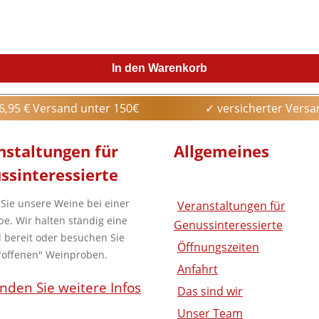
z moderner Technik und die Berücksichtigung der Traditionen, s
schmack erleben dürfen, der Filippo dazu bewogen hat, seine 
In den Warenkorb
6,95 € Versand unter 150€
✓ versicherter Vers
nstaltungen
für
Allgemeines
ssinteressierte
 Sie unsere Weine bei einer
Veranstaltungen für
be. Wir halten ständig eine
Genussinteressierte
 bereit oder besuchen Sie
Öffnungszeiten
"offenen" Weinproben.
Anfahrt
inden Sie weitere Infos
Das sind wir
Unser Team