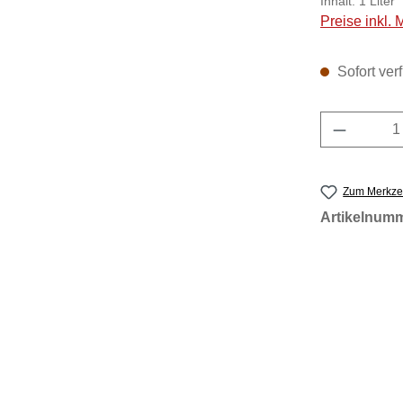
Inhalt:
1 Liter
Preise inkl.
Sofort verf
Produkt 
Zum Merkzet
Artikelnum