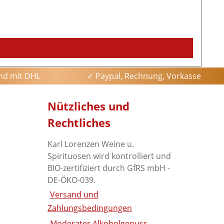
ind die Zutaten zum Erfolgsrezept der Familie Mazzetti
eigene Brennerei zu gründen.
and mit DHL
✓ Paypal, Rechnung, Vorkasse
Nützliches und
Rechtliches
Karl Lorenzen Weine u.
Spirituosen wird kontrolliert und
BIO-zertifiziert durch GfRS mbH -
DE-ÖKO-039.
Versand und
Zahlungsbedingungen
Moderater Alkoholgenuss