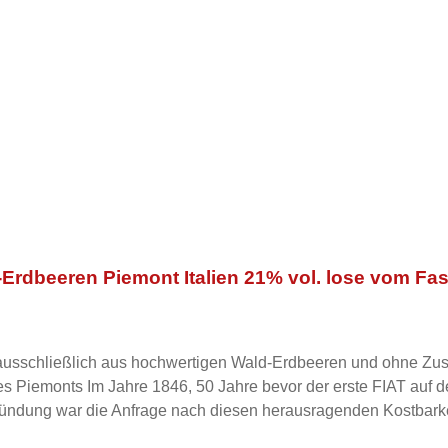
ld-Erdbeeren Piemont Italien 21% vol. lose vom Fa
rd ausschließlich aus hochwertigen Wald-Erdbeeren und ohne Zus
r, fing Filippo Mazzetti an die
ründung war die Anfrage nach diesen herausragenden Kostbarke
 die ihren Wurzeln und Grundsätzen verpflichtet bleibt und heute