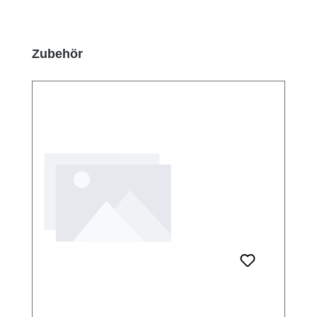
Produktgalerie überspringen
Zubehör