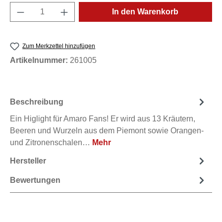
Produkt Anzahl: Gib den gewünschten Wert e
In den Warenkorb
Zum Merkzettel hinzufügen
Artikelnummer:
261005
Beschreibung
Ein Higlight für Amaro Fans! Er wird aus 13 Kräutern,
Beeren und Wurzeln aus dem Piemont sowie Orangen-
und Zitronenschalen…
Mehr
Hersteller
Bewertungen