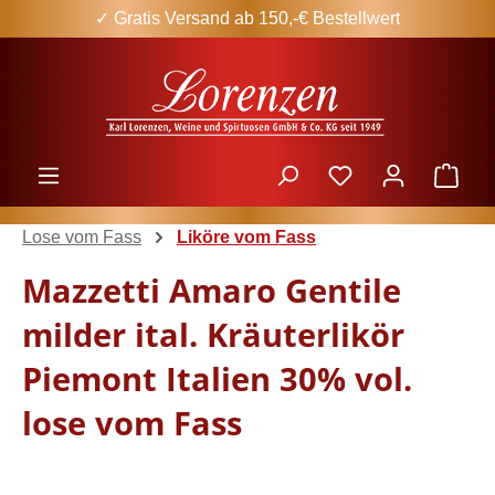
✓ Gratis Versand ab 150,-€ Bestellwert
Zum Hauptinhalt springen
Ware
Lose vom Fass
Liköre vom Fass
Mazzetti Amaro Gentile
milder ital. Kräuterlikör
Piemont Italien 30% vol.
lose vom Fass