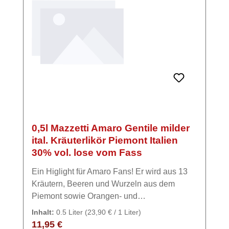
Brennerei, die ihren Wurzeln und
Grundsätzen verpflichtet bleibt und heute in
der 7. Generation von Chiara, Elisa und Silvia
geführt wird. Die Leidenschaft zum Grappa,
der Einsatz moderner Technik und die
Berücksichtigung der Traditionen, sind die
Zutaten zum Erfolgsrezept der Familie
Mazzetti und der Grund dafür, dass wir auch
heute noch den Geschmack erleben dürfen,
der Filippo dazu bewogen hat, seine eigene
0,5l Mazzetti Amaro Gentile milder
Brennerei zu gründen.
ital. Kräuterlikör Piemont Italien
30% vol. lose vom Fass
Ein Higlight für Amaro Fans! Er wird aus 13
Kräutern, Beeren und Wurzeln aus dem
Piemont sowie Orangen- und
Zitronenschalen hergestellt. Das Ergebnis ist
Inhalt:
0.5 Liter
(23,90 € / 1 Liter)
ein wunderbar aromatischer, leicht bittersüßer
Regulärer Preis:
11,95 €