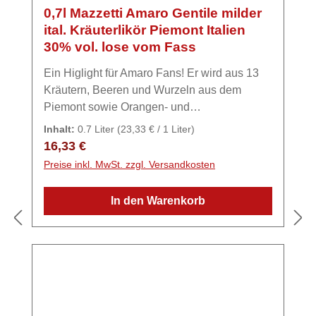
0,7l Mazzetti Amaro Gentile milder
ital. Kräuterlikör Piemont Italien
30% vol. lose vom Fass
Ein Higlight für Amaro Fans! Er wird aus 13
Kräutern, Beeren und Wurzeln aus dem
Piemont sowie Orangen- und
Zitronenschalen hergestellt. Das Ergebnis ist
Inhalt:
0.7 Liter
(23,33 € / 1 Liter)
ein wunderbar aromatischer, leicht bittersüßer
Regulärer Preis:
16,33 €
Likör. Pur oder on the rocks mit einer
Preise inkl. MwSt. zzgl. Versandkosten
Orangenzeste.ExpertiseGrappa aus dem
Herzen des Piemonts Im Jahre 1846, 50
In den Warenkorb
Jahre bevor der erste FIAT auf den Straßen
zu sehen war, fing Filippo Mazzetti an die
Destillerie aufzubauen. Einige Jahrzehnte
nach der Gründung war die Anfrage nach
diesen herausragenden Kostbarkeiten so
hoch, dass eine neue Niederlassung errichtet
werden musste. Mazzetti d’Altavilla ist eine