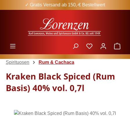
✓ Gratis Versand ab 150,-€ Bestellwert
Zum Hauptinhalt springen
Ware
Spirituosen
Rum & Cachaca
Kraken Black Spiced (Rum
Basis) 40% vol. 0,7l
Bildergalerie überspringen