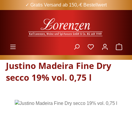
✓ Gratis Versand ab 150,-€ Bestellwert
Zum Hauptinhalt springen
Ware
Justino Madeira Fine Dry
secco 19% vol. 0,75 l
Bildergalerie überspringen