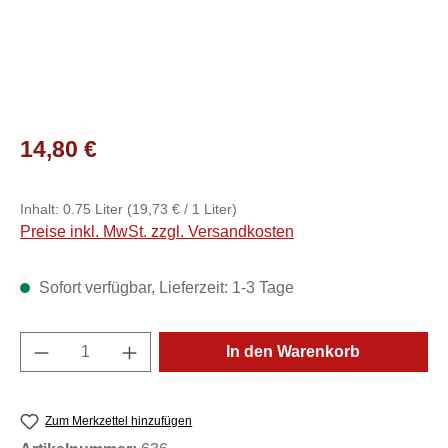
Regulärer Preis:
14,80 €
Inhalt:
0.75 Liter
(19,73 € / 1 Liter)
Preise inkl. MwSt. zzgl. Versandkosten
Sofort verfügbar, Lieferzeit: 1-3 Tage
Produkt Anzahl: Gib den gewünschten Wert e
In den Warenkorb
Zum Merkzettel hinzufügen