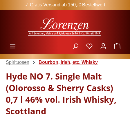
✓ Gratis Versand ab 150,-€ Bestellwert
Zum Hauptinhalt springen
Ware
Spirituosen
Bourbon, Irish, etc. Whisky
Hyde NO 7. Single Malt
(Olorosso & Sherry Casks)
0,7 l 46% vol. Irish Whisky,
Scottland