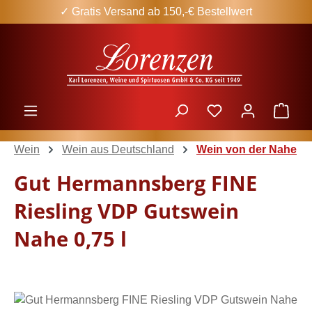
✓ Gratis Versand ab 150,-€ Bestellwert
Zum Hauptinhalt springen
Ware
Wein
Wein aus Deutschland
Wein von der Nahe
Gut Hermannsberg FINE
Riesling VDP Gutswein
Nahe 0,75 l
Bildergalerie überspringen