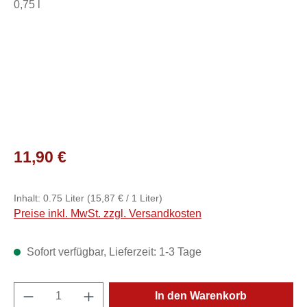
Regulärer Preis:
11,90 €
Inhalt:
0.75 Liter
(15,87 € / 1 Liter)
Preise inkl. MwSt. zzgl. Versandkosten
Sofort verfügbar, Lieferzeit: 1-3 Tage
Produkt Anzahl: Gib den gewünschten Wert e
In den Warenkorb