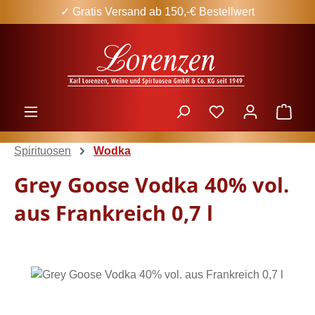
✓ Gratis Versand ab 150,-€ Bestellwert
Zum Hauptinhalt springen
Ware
Spirituosen
Wodka
Grey Goose Vodka 40% vol.
aus Frankreich 0,7 l
Bildergalerie überspringen