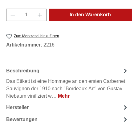
Produkt Anzahl: Gib den gewünschten Wert e
In den Warenkorb
Zum Merkzettel hinzufügen
Artikelnummer:
2216
Beschreibung
Das Etikett ist eine Hommage an den ersten Carbernet
Sauvignon der 1910 nach "Bordeaux-Art" von Gustav
Niebaum vinifiziert w…
Mehr
Hersteller
Bewertungen