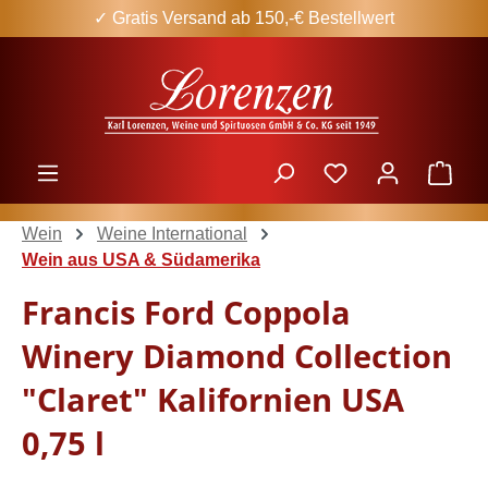
✓ Gratis Versand ab 150,-€ Bestellwert
Zum Hauptinhalt springen
Ware
Wein
Weine International
Wein aus USA & Südamerika
Francis Ford Coppola
Winery Diamond Collection
"Claret" Kalifornien USA
0,75 l