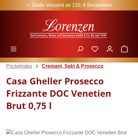
✓ Gratis Versand ab 150,-€ Bestellwert
Zum Hauptinhalt springen
Ware
Prickelndes
Cremant, Sekt & Prosecco
Casa Gheller Prosecco
Frizzante DOC Venetien
Brut 0,75 l
Bildergalerie überspringen