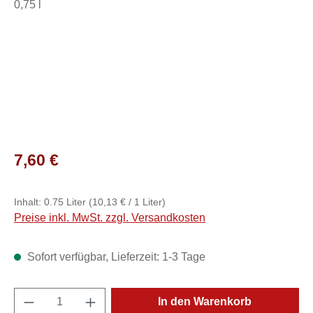
Regulärer Preis:
7,60 €
Inhalt:
0.75 Liter
(10,13 € / 1 Liter)
Preise inkl. MwSt. zzgl. Versandkosten
Sofort verfügbar, Lieferzeit: 1-3 Tage
Produkt Anzahl: Gib den gewünschten Wert e
In den Warenkorb