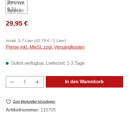
Regulärer Preis:
29,95 €
Inhalt:
0.7 Liter
(42,79 € / 1 Liter)
Preise inkl. MwSt. zzgl. Versandkosten
Sofort verfügbar, Lieferzeit: 1-3 Tage
Produkt Anzahl: Gib den gewünschten Wert e
In den Warenkorb
Zum Merkzettel hinzufügen
Artikelnummer:
110705