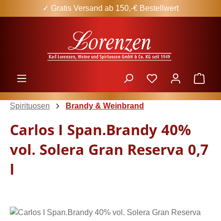
✓ Gratis Versand ab 150,-€ Bestellwert
Zum Hauptinhalt springen
Ware
Spirituosen
Brandy & Weinbrand
Carlos I Span.Brandy 40%
vol. Solera Gran Reserva 0,7
l
Bildergalerie überspringen