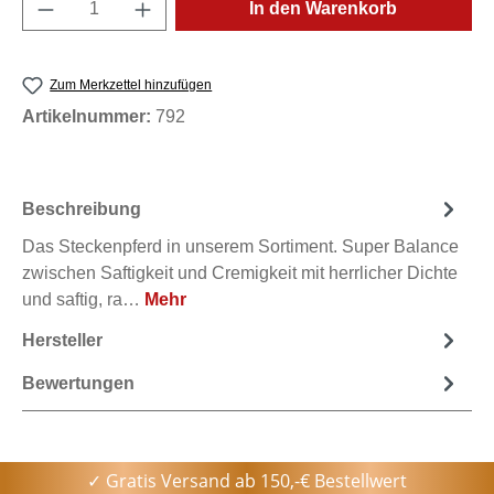
Produkt Anzahl: Gib den gewünschten Wert e
In den Warenkorb
Zum Merkzettel hinzufügen
Artikelnummer:
792
Beschreibung
Das Steckenpferd in unserem Sortiment. Super Balance
zwischen Saftigkeit und Cremigkeit mit herrlicher Dichte
und saftig, ra…
Mehr
Hersteller
Bewertungen
✓ Gratis Versand ab 150,-€ Bestellwert