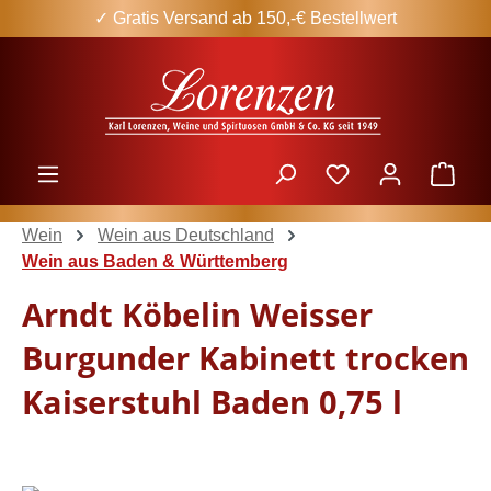
✓ Gratis Versand ab 150,-€ Bestellwert
Zum Hauptinhalt springen
Ware
Wein
Wein aus Deutschland
Wein aus Baden & Württemberg
Arndt Köbelin Weisser
Burgunder Kabinett trocken
Kaiserstuhl Baden 0,75 l