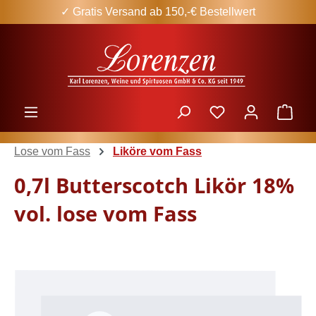
✓ Gratis Versand ab 150,-€ Bestellwert
Zum Hauptinhalt springen
Ware
Lose vom Fass
Liköre vom Fass
0,7l Butterscotch Likör 18%
vol. lose vom Fass
Bildergalerie überspringen