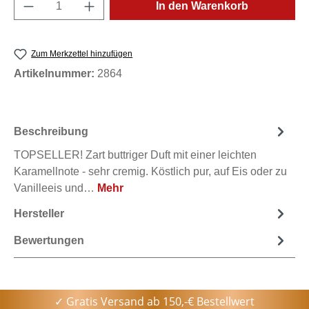
Produkt Anzahl: Gib den gewünschten Wert e
In den Warenkorb
Zum Merkzettel hinzufügen
Artikelnummer:
2864
Beschreibung
TOPSELLER! Zart buttriger Duft mit einer leichten
Karamellnote - sehr cremig. Köstlich pur, auf Eis oder zu
Vanilleeis und…
Mehr
Hersteller
Bewertungen
✓ Gratis Versand ab 150,-€ Bestellwert