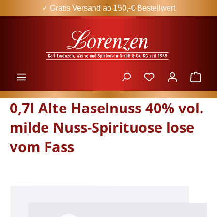
✓ Gratis Versand ab 150,-€ Bestellwert
Zum Hauptinhalt springen
Ware
0,7l Alte Haselnuss 40% vol.
milde Nuss-Spirituose lose
vom Fass
Bildergalerie überspringen