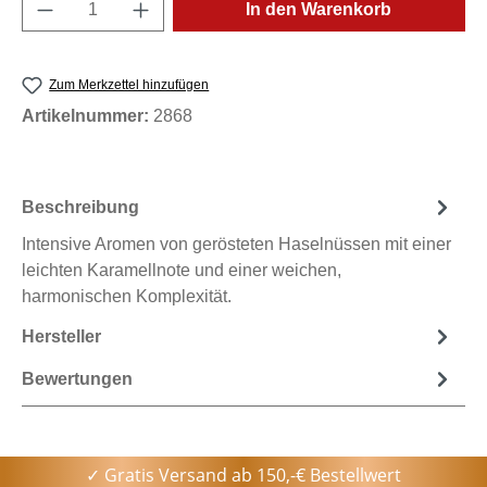
Produkt Anzahl: Gib den gewünschten Wert e
In den Warenkorb
Zum Merkzettel hinzufügen
Artikelnummer:
2868
Beschreibung
Intensive Aromen von gerösteten Haselnüssen mit einer
leichten Karamellnote und einer weichen,
harmonischen Komplexität.
Hersteller
Bewertungen
✓ Gratis Versand ab 150,-€ Bestellwert