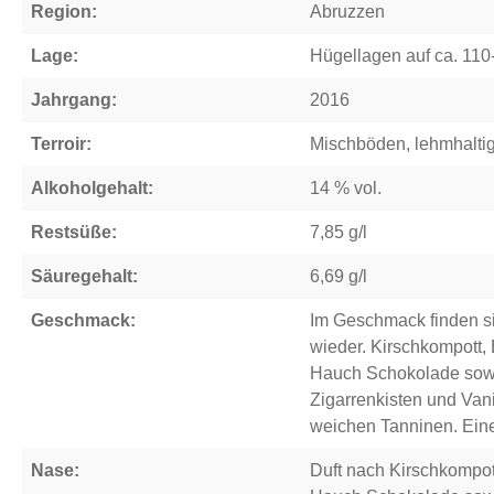
Region:
Abruzzen
Lage:
Hügellagen auf ca. 110-
Jahrgang:
2016
Terroir:
Mischböden, lehmhalti
Alkoholgehalt:
14 % vol.
Restsüße:
7,85 g/l
Säuregehalt:
6,69 g/l
Geschmack:
Im Geschmack finden si
wieder. Kirschkompott,
Hauch Schokolade sow
Zigarrenkisten und Vani
weichen Tanninen. Eine
Nase:
Duft nach Kirschkompot