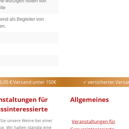
ie würzigen Noten von
lle
gend als Begleiter von
en.
6,95 € Versand unter 150€
✓ versicherter Vers
nstaltungen
für
Allgemeines
ssinteressierte
 Sie unsere Weine bei einer
Veranstaltungen für
be. Wir halten ständig eine