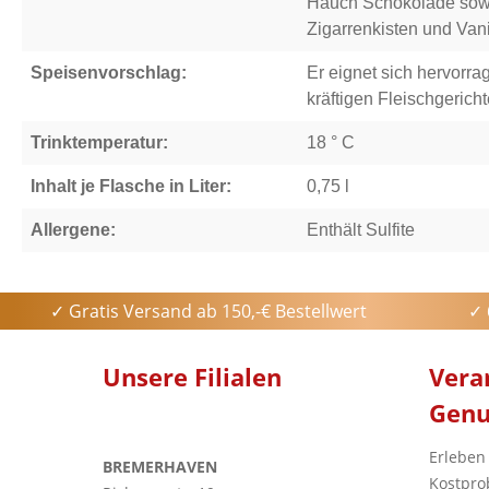
Hauch Schokolade sow
Zigarrenkisten und Vani
Speisenvorschlag:
Er eignet sich hervorra
kräftigen Fleischgericht
Trinktemperatur:
18 ° C
Inhalt je Flasche in Liter:
0,75 l
Allergene:
Enthält Sulfite
✓ Gratis Versand ab 150,-€ Bestellwert
✓ 
Unsere Filialen
Vera
Genu
Erleben
BREMERHAVEN
Kostpro